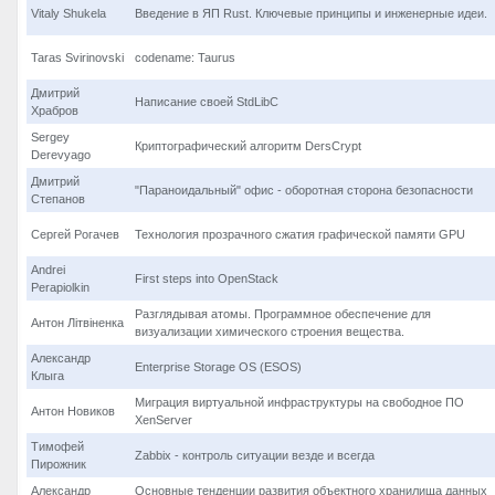
Vitaly Shukela
Введение в ЯП Rust. Ключевые принципы и инженерные идеи.
Taras Svirinovski
codename: Taurus
Дмитрий
Написание своей StdLibC
Храбров
Sergey
Криптографический алгоритм DersCrypt
Derevyago
Дмитрий
"Параноидальный" офис - оборотная сторона безопасности
Степанов
Сергей Рогачев
Технология прозрачного сжатия графической памяти GPU
Andrei
First steps into OpenStack
Perapiolkin
Разглядывая атомы. Программное обеспечение для
Антон Літвіненка
визуализации химического строения вещества.
Александр
Enterprise Storage OS (ESOS)
Клыга
Миграция виртуальной инфраструктуры на свободное ПО
Антон Новиков
XenServer
Тимофей
Zabbix - контроль ситуации везде и всегда
Пирожник
Александр
Основные тенденции развития объектного хранилища данных