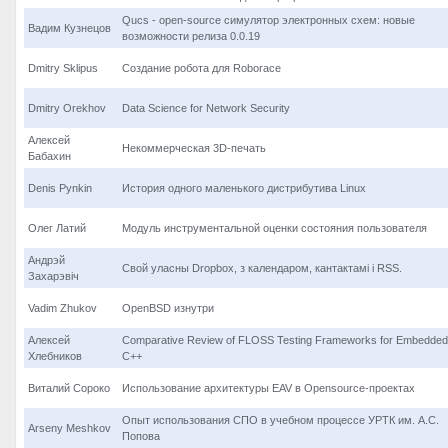
Qucs - open-source симулятор электронных схем: новые
Вадим Кузнецов
возможности релиза 0.0.19
Dmitry Sklipus
Создание робота для Roborace
Dmitry Orekhov
Data Science for Network Security
Алексей
Некоммерческая 3D-печать
Бабахин
Denis Pynkin
История одного маленького дистрибутива Linux
Олег Латий
Модуль инструментальной оценки состояния пользователя
Андрэй
Свой уласны Dropbox, з календаром, кантактамі і RSS.
Захарэвіч
Vadim Zhukov
OpenBSD изнутри
Алексей
Comparative Review of FLOSS Testing Frameworks for Embedded
Хлебников
C++
Виталий Сороко
Использование архитектуры EAV в Opensource-проектах
Опыт использования СПО в учебном процессе УРТК им. А.С.
Arseny Meshkov
Попова