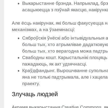
Выкарыстанне брэнда. Напрыклад, брэн
асацыюецца з пэўнай якасцю, накірунк
Але ёсць накірунак, які больш факусуецца 
механізмах, а на ўзаемнасці:
Сяброўскія ўнёскі або інтывідуальныя 
больш тых, хто атрымлівае дадатковую
больш тых, хто верагодна можа падтры
Свабодны кошт. Карыстальнікі плоцяць 
пажадаюць, як акт удзячнасці.
Краўдфандынг. Вырошчванне супольнас
яна не толькі падтрымала, але і хацел
праекту.
Злучаць людзей
Акрамя выкарыстання Creative Commons, як