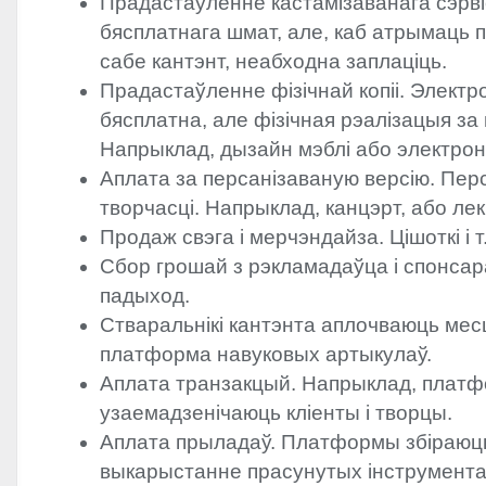
Прадастаўленне кастамізаванага сэрві
бясплатнага шмат, але, каб атрымаць 
сабе кантэнт, неабходна заплаціць.
Прадастаўленне фізічнай копіі. Электр
бясплатна, але фізічная рэалізацыя за
Напрыклад, дызайн мэблі або электроні
Аплата за персанізаваную версію. Пе
творчасці. Напрыклад, канцэрт, або ле
Продаж свэга і мерчэндайза. Цішоткі і т.
Сбор грошай з рэкламадаўца і спонса
падыход.
Стваральнікі кантэнта аплочваюць мес
платформа навуковых артыкулаў.
Аплата транзакцый. Напрыклад, платф
узаемадзенічаюць кліенты і творцы.
Аплата прыладаў. Платформы збіраюц
выкарыстанне прасунутых інструмента