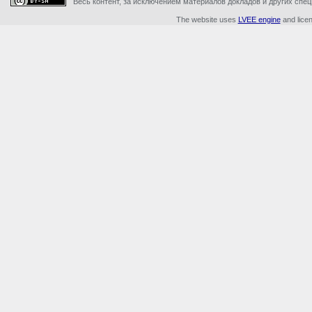
Весь контент, за исключением материалов докладов и других специ
The website uses
LVEE engine
and lice