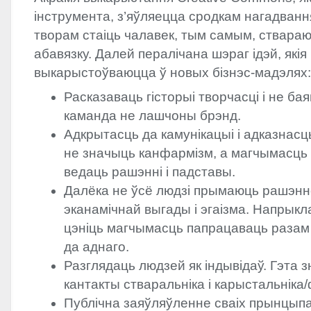
інструмента, з’яўляецца сродкам нагадванн
творам стаіць чалавек, тым самым, ствара
абавязку. Далей пералічана шэраг ідэй, якія
выкарыстоўваюцца ў новых бізнэс-мадэлях:
Расказаваць гісторыі творчасці і не бая
каманда не лашчоны брэнд.
Адкрытасць да камунікацыі і адказнасц
не значыць канфармізм, а магчымасць
ведаць рашэнні і падставы.
Далёка не ўсё людзі прымаюць рашэнн
эканамічнай выгады і эгаізма. Напрыкл
цэніць магчымасць папрацаваць разам 
да аднаго.
Разглядаць людзей як індывідаў. Гэта 
кантакты стваральніка і карыстальніка
Публічна заяўляўленне сваіх прынцып