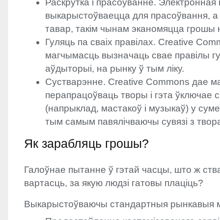
Раскрутка і прасоўванне. Электронная 
выкарыстоўваецца для прасоўвання, а ф
тавар, такім чынам эканомяцца грошы 
Гуляць па сваіх правілах. Creative Co
магчымасць вызначаць свае правілы гул
аўдыторыі, на рынку ў тым ліку.
Сустварэнне. Creative Commons дае м
перапрацоўваць творы і гэта ўключае
(напрыклад, мастакоў і музыкаў) у сум
тым самым павялічваючы сувязі з твора
Як зарабляць грошы?
Галоўнае пытанне ў гэтай часцы, што ж cт
вартасць, за якую людзі гатовы плаціць?
Выкарыстоўваючы стандартныя рынкавыя м