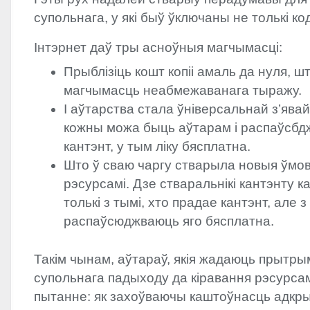
супольнага, у які быў ўключаны не толькі код,
Інтэрнет даў тры асноўныя магчымасці:
Прыблізіць кошт копіі амаль да нуля, ш
магчымасць неабмежаванага тыражу.
І аўтарства стала ўніверсальнай з’явай
кожны можа быць аўтарам і распаўсбд
кантэнт, у тым ліку бясплатна.
Што ў сваю чаргу стварыла новыя ўмов
рэсурсамі. Дзе стваральнікі кантэнту 
толькі з тымі, хто прадае кантэнт, але з
распаўсюджваюць яго бясплатна.
Такім чынам, аўтараў, якія жадаюць прытры
супольнага падыходу да кіравання рэсурсам
пытанне: як захоўваючы каштоўнасць адкры