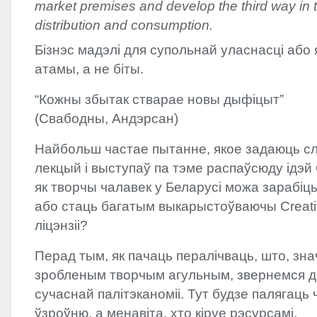
market premises and develop the third way in t
distribution and consumption.
Бізнэс мадэлі для супольнай уласнасці або
атамы, а не біты.
“Кожны збытак стварае новы дыфіцыт”
(Свабодны, Андэрсан)
Найбольш частае пытанне, якое задаюць с
лекцый і выступаў па тэме распаўсюду ідэй
як творчы чалавек у Беларусі можа зарабіц
або стаць багатым выкарыстоўваючы Crea
ліцэнзіі?
Перад тым, як пачаць пералічваць, што, зн
зробленым творчым агульным, звернемся д
сучаснай палітэканоміі. Тут будзе палягаць 
ўзроўню, а менавіта, хто кіруе рэсурсамі.