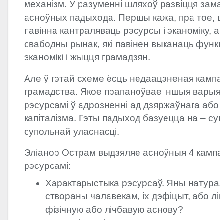
механізм. У разуменні шляхоў развіцця зам
асноўных падыхода. Першы кажа, пра тое,
павінна кантраляваць рэсурсы і эканоміку, а
свабодны рынак, які павінен выканаць фун
эканомікі і жыцця грамадзян.
Але ў гэтай схеме ёсць недаацэненая камп
грамадства. Якое прапаноўвае іншыя варыя
рэсурсамі ў адрозненні ад дзяржаўнага або
капіталізма. Гэты падыход базуецца на – с
супольнай уласнасці.
Эліанор Острам выдзяляе асноўныя 4 кампа
рэсурсамі:
Характарыстыка рэсурсаў. Яны натур
створаны чалавекам, іх дэфіцыт, або л
фізічную або лічбавую аснову?