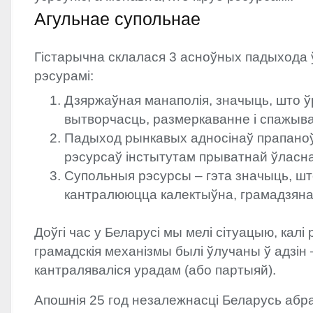
Агульнае супольнае
Гістарычна склалася 3 асноўных падыхода ў
рэсурамі:
Дзяржаўная манаполія, значыць, што 
вытворчасць, размеркаванне і спажыва
Падыход рынкавых адносінаў прапано
рэсурсаў інстытутам прыватнай ўласна
Супольныя рэсурсы – гэта значыць, ш
кантралююцца калектыўна, грамадзяна
Доўгі час у Беларусі мы мелі сітуацыю, калі
грамадскія механізмы былі ўлучаны ў адзін 
кантраляваліся урадам (або партыяй).
Апошнія 25 год незалежнасці Беларусь аб