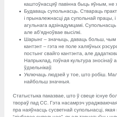
каштоўнасцяў павінна быць яўным, не 
Будаваць супольнасць. Ствараць практ
і прыналежнасці да супольнай працы, і
агульнага адзінадумцамі. Супольнасць 
але аб’ядноўвае высілкі.
Шарынг – значыць, даваць больш, чым
кантэнт – гэта не поле халяўных рэсурс
постынг свайго кантэнта, але дадатков
Напрыклад, пэўная культура зносінаў 
ўдзельнікаў.
Уключаць людзей у тое, што робіш. Мал
найбольш значныя.
Статыстыка паказвае, што ў свеце існуе бол
твораў пад СС. Гэта насамрэч ураджваючая
пра наяўнасць сусветнай супольнасці, якая
“лічбавае супольнае”, як альтэрнатыўны шл