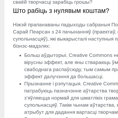
сваёй творчасці зарабіць грошы?
Што рабіць з нулявым коштам?
Ніжэй прапанаваны падыходы сабраныя Пол
Сарай Пеарсан з 24 пачынанняў (праектаў, 
супольнасцяў), які выкарысталі наступныя 
бізнэс-мадэлях:
Больш аўдыторыі. Creative Commons н
вірусны эффект, але яны ствараюць ў
свабоднага распаўсюду, тым самым п
эффект далучэння да большасці.
Прызнанне і рэпутацыя. Creative Com
патрабуюць пазначэнне аўтарства тво
з’яўляецца нормай для шматлікіх грама
супольнасцяў. Такім чынам аўтарства, 
атрыбут для дадання вартасці творчам