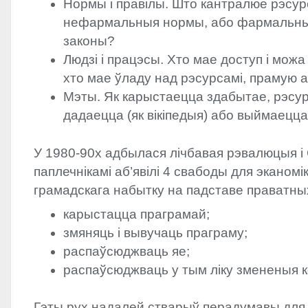
Нормы і правілы. Што кантралюе рэсур
нефармальныя нормы, або фармальны
законы?
Людзі і працэсы. Хто мае доступ і можа
хто мае ўладу над рэсурсамі, прамую 
Мэты. Як карыстаецца здабытае, рэсу
дадаецца (як вікіпедыя) або выймаецца
У 1980-90х адбылася лічбавая рэвалюцыя і
паплечнікамі аб’явілі 4 свабоды для эканомі
грамадскага набытку на падставе праватны
карыстацца праграмай;
змяняць і вывучаць праграму;
распаўсюджваць яе;
распаўсюджваць у тым ліку змененыя ко
Гэты рух надалей стварыў перадумавы для 