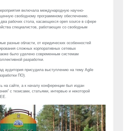
 мероприятия включала международную научно-
ященную свободному программному обеспечению.
два рабочих стола, касающихся open source в сфере
ройства специалистов, работающих со свободным
ые разные области, от юридических особенностей
ирования сложных корпоративных сетевых
также было уделено современным системам
оллективной разработки.
ад аудитория присудила выступлению на тему Agile
азработки ПО).
 на сайте, а к началу конференции был издан
ния” с тезисами, статьями, интервью и некоторой
VEE
.