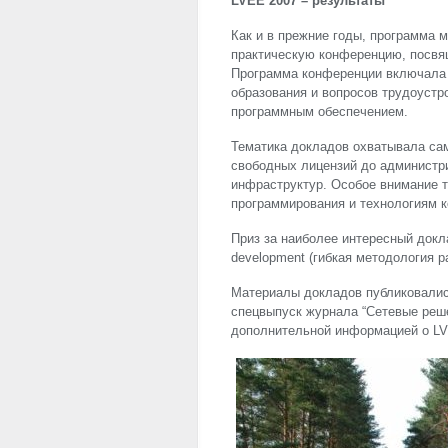
LVEE
2007 – результаты
Как и в прежние годы, программа
практическую конференцию, посв
Программа конференции включала 
образования и вопросов трудоуст
программным обеспечением.
Тематика докладов охватывала сам
свободных лицензий до администр
инфраструктур. Особое внимание 
программирования и технологиям к
Приз за наиболее интересный докл
development (гибкая методология р
Материалы докладов публиковались
спецвыпуск журнала “Сетевые реше
дополнительной информацией о
L