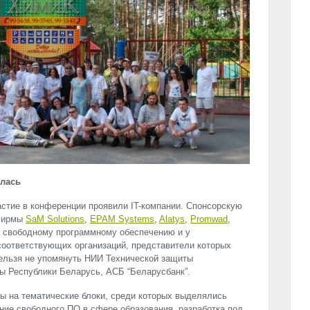
ялась
частие в конференции проявили IT-компании. Спонсорскую
 фирмы
SaM Solutions
,
EPAM
Systems
,
Alatys
,
Promwad
,
 к свободному программному обеспечению и у
соответствующих организаций, представители которых
нельзя не упомянуть НИИ Технической защиты
ы Республики Беларусь, АСБ “Беларусбанк”.
ы на тематические блоки, среди которых выделялись
ание свободного ПО в сфере образования, разработка под