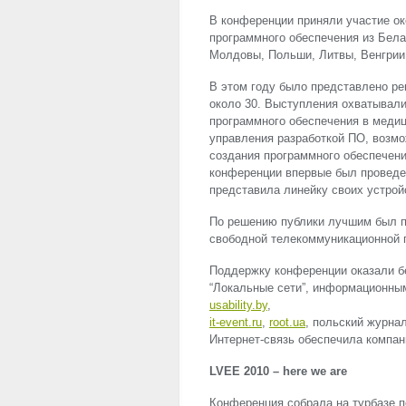
В конференции приняли участие ок
программного обеспечения из Белар
Молдовы, Польши, Литвы, Венгрии
В этом году было представлено ре
около 30. Выступления охватывали
программного обеспечения в медиц
управления разработкой ПО, возмо
создания программного обеспечени
конференции впервые был проведен к
представила линейку своих устройс
По решению публики лучшим был 
свободной телекоммуникационной п
Поддержку конференции оказали бе
“Локальные сети”, информационны
usability.by
,
it-event.ru
,
root.ua
, польский журна
Интернет-связь обеспечила компа
LVEE
2010 – here we are
Конференция собрала на турбазе п