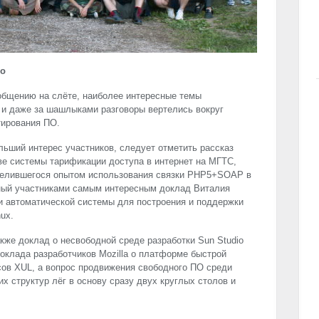
но
общению на слёте, наиболее интересные темы
 и даже за шашлыками разговоры вертелись вокруг
тирования ПО.
ьший интерес участников, следует отметить рассказ
ве системы тарификации доступа в интернет на МГТС,
делившегося опытом использования связки PHP5+SOAP в
нный участниками самым интересным доклад Виталия
ии автоматической системы для построения и поддержки
ux.
же доклад о несвободной среде разработки Sun Studio
оклада разработчиков Mozilla о платформе быстрой
сов
XUL
, а вопрос продвижения свободного ПО среди
х структур лёг в основу сразу двух круглых столов и