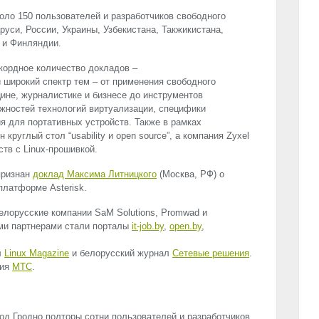
оло 150 пользователей и разработчиков свободного
уси, России, Украины, Узбекистана, Такжикистана,
 и Финляндии.
кордное количество докладов –
 широкий спектр тем – от применения свободного
ине, журналистике и бизнесе до инструментов
жностей технологий виртуализации, специфики
я для портативных устройств. Также в рамках
руглый стол “usability и open source”, а компания Zyxel
тв c Linux-прошивкой.
признан
доклад Максима Литницкого
(Москва, РФ) о
латформе Asterisk.
лорусские компании SaM Solutions, Promwad и
ми партнерами стали порталы
it-job.by
,
open.by
,
л
Linux Magazine
и белорусский журнал
Сетевые решения
.
ния
МТС
.
од Гродно полторы сотни пользователей и разработчиков