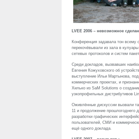
LVEE
2006 – невозможное сдела
Конференция задавала тон всему 
перекочёвывали из зала в кулуары
сетевых протоколов и систем паке
Среди докладов, вызвавших наибол
Евгения Кожуховского об устройст
выступление Ильи Мартынова, по
коммерческих проектах, и призна
Хилько из SaM Solutions о создан
узкопрофильных дистрибутивов Lin
Оживлённые дискуссии вызвали так
11 и продолжение прошлогоднего д
разработки графических интерфей
пользователей, СМИ и коммерчески
ещё одного доклада.