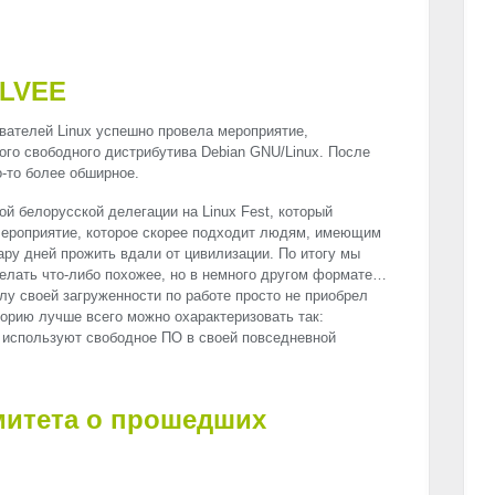
LVEE
ователей Linux успешно провела мероприятие,
ого свободного дистрибутива Debian
GNU
/Linux. После
о-то более обширное.
й белорусской делегации на Linux Fest, который
Мероприятие, которое скорее подходит людям, имеющим
ару дней прожить вдали от цивилизации. По итогу мы
делать что-либо похожее, но в немного другом формате…
лу своей загруженности по работе просто не приобрел
орию лучше всего можно охарактеризовать так:
 используют свободное ПО в своей повседневной
митета о прошедших