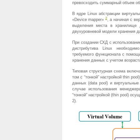
превосходить суммарный объем об
В ядре Linux абстракции виртуал
2
«Device mapper»
, а начиная с в
выделения места в хранилище да
двухуровневой модели хранения д
При создании СХД с использование 
дистрибутива Linux необходим
требуемого функционала с помощ
хранения данных с учетом возрас
Типовая структурная схема включа
том с “тонкой” настройкой thin po
данных (data pool) и виртуальные 
случае использования менедже
“тонкой” настройкой (thin pool) ос
2).