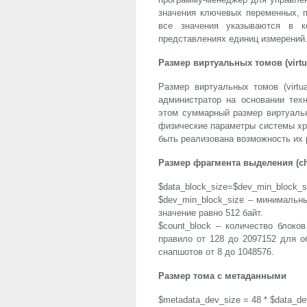
значения ключевых переменных, п
все значения указываются в к
представлениях единиц измерений
Размер виртуальных томов (virtu
Размер виртуальных томов (virtu
администратор на основании техн
этом суммарный размер виртуаль
физические параметры системы хр
быть реализована возможность их
Размер фрагмента выделения (ch
$data_block_size=$dev_min_block_si
$dev_min_block_size – минимальны
значение равно 512 байт.
$count_block – количество блоко
правило от 128 до 2097152 для о
снапшотов от 8 до 1048576.
Размер тома с метаданными
$metadata_dev_size = 48 * $data_de