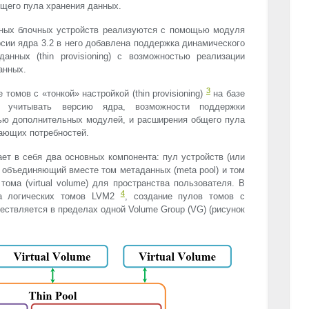
щего пула хранения данных.
ьных блочных устройств реализуются с помощью модуля
ерсии ядра 3.2 в него добавлена поддержка динамического
нных (thin provisioning) с возможностью реализации
анных.
3
томов с «тонкой» настройкой (thin provisioning)
на базе
о учитывать версию ядра, возможности поддержки
ью дополнительных модулей, и расширения общего пула
тающих потребностей.
ет в себя два основных компонента: пул устройств (или
ol) объединяющий вместе том метаданных (meta pool) и том
тома (virtual volume) для пространства пользователя. В
4
ра логических томов LVM2
, создание пулов томов с
уществляется в пределах одной Volume Group (VG) (рисунок