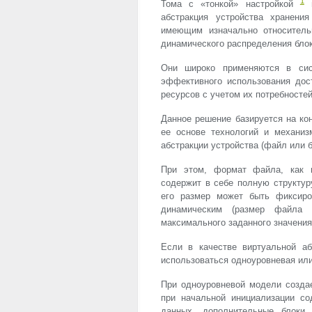
1
Тома с «тонкой» настройкой
и
абстракция устройства хранени
имеющим изначально относител
динамического распределения бло
Они широко применяются в сис
эффективного использования дос
ресурсов с учетом их потребностей
Данное решение базируется на ко
ее основе технологий и механи
абстракции устройства (файл или б
При этом, формат файла, как в
содержит в себе полную структур
его размер может быть фиксиро
динамическим (размер файла
максимального заданного значения
Если в качестве виртуальной аб
использоваться одноуровневая ил
При одноуровневой модели создае
при начальной инициализации с
данных, дополнительные блоки