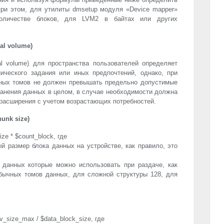
ри этом, для утилиты dmsetup модуля «Device mapper»
оличестве блоков, для LVM2 в байтах или других
.
al volume)
al volume) для пространства пользователей определяет
ического задания или иных предпочтений, однако, при
ных томов не должен превышать предельно допустимые
анения данных в целом, в случае необходимости должна
 расширения с учетом возрастающих потребностей.
unk size)
ze * $count_block, где
й размер блока данных на устройстве, как правило, это
в данных которые можно использовать при раздаче, как
бычных томов данных, для сложной структуры 128, для
v_size_max / $data_block_size, где