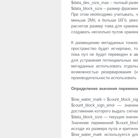
$data_dev_size_max – полный разм
$data_block_size – размер фрагме
При этом необходимо учитывать, 
меньше 2Мб, и больше 16Гб, реко
расчетов размер тома для хранен
создавать несколько пулов хранен
К размещению метаданных тонких 
пространство будет исчерпано, т
пока пул не будет переведен в а
для устранения потенциальных не
метаданных использовать отдель
возможностью резервирования (
производительности использовать 
Определение значения переменн
$low_water_mark = $count_block_sign
$count_block_sign_error — знач
достижении которого выдать сигна
$data_block_size — текущее значе
Значение переменной $count_bloc
исходя из размера пула и критичн
$low_water_mark используется дл