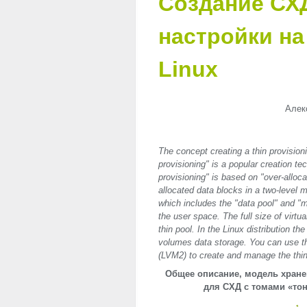
Создание СХ
настройки на
Linux
Алек
The concept creating a thin provision
provisioning" is a popular creation te
provisioning" is based on "over-alloc
allocated data blocks in a two-level m
which includes the "data pool" and "m
the user space. The full size of virtu
thin pool. In the Linux distribution t
volumes data storage. You can use t
(LVM2) to create and manage the thin 
Общее описание, модель хране
для СХД с томами «тон