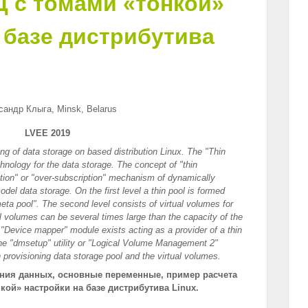
Д с томами «тонкой»
 базе дистрибутива
сандр Клыга, Minsk, Belarus
LVEE 2019
ing of data storage on based distribution Linux. The "Thin
chnology for the data storage. The concept of "thin
ation" or "over-subscription" mechanism of dynamically
odel data storage. On the first level a thin pool is formed
eta pool". The second level consists of virtual volumes for
al volumes can be several times large than the capacity of the
he "Device mapper" module exists acting as a provider of a thin
he "dmsetup" utility or "Logical Volume Management 2"
provisioning data storage pool and the virtual volumes.
ния данных, основные переменные, пример расчета
кой» настройки на базе дистрибутива Linux.