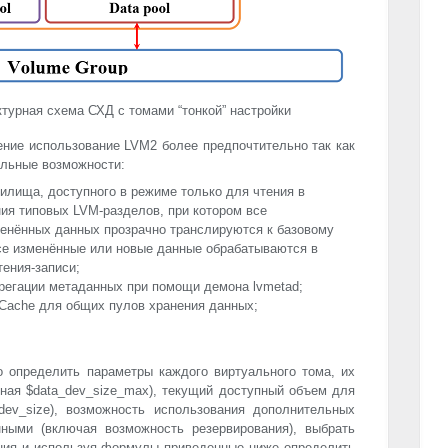
ктурная схема СХД с томами “тонкой” настройки
ение использование LVM2 более предпочтительно так как
ельные возможности:
илища, доступного в режиме только для чтения в
ния типовых
LVM
-разделов, при котором все
менённых данных прозрачно транслируются к базовому
се изменённые или новые данные обрабатываются в
тения-записи;
регации метаданных при помощи демона lvmetad;
Cache для общих пулов хранения данных;
 определить параметры каждого виртуального тома, их
ая $data_dev_size_max), текущий доступный объем для
dev_size), возможность использования дополнительных
ными (включая возможность резервирования), выбрать
ния и используя формулы приведенные ниже определить