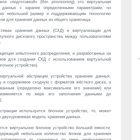
ли «подготовкой» (thin provisioning) это виртуальная
я данных с заранее определенными параметрами, но
ьно небольшой размер и поддерживающим технологию
ков для хранения данных из общего хранилища.
темах хранения данных (СХД) и виртуализации для
тупного дискового пространства между пользователями
.
нцепции избыточного распределения, и разработанных на
змов для создания СХД с использованием виртуальной
лочное устройство).
иртуальной абстракции устройства хранения данных,
у и содержимое сходную с форматом жёсткого диска, а
ванным (определено максимальное его значение) или
 изменяется по мере его заполнения данными до
).
стракции используется блочное устройство, то, может
и двухуровневая модель хранения данных.
тся виртуальное блочное устройство большой емкости,
одержащий небольшое количество блоков для хранения
 добавляются из хранилища по мере необходимости