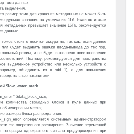
ер тома данных;
нта выделения.
что размер тома для хранения метаданных не может быть
мендуемое значение по умолчанию 1Гб. Если по итогам
ия метаданных превышает значение 16Гб, рекомендуется
ия данных.
томов стоит относится аккуратно, так как, если данное
о пул будет выдавать ошибки ввода-вывода до тех пор,
втономный режим, и не будет выполнено восстановление
соответствий. Поэтому, рекомендуется для пространства
ное выделенное устройство или несколько устройств с
например, объединить их в raid 1), а для повышения
твердотельные накопители.
ой $low_water_mark
_error * $data_block_size,
ение количества свободных блоков в пуле данных при
л об исчерпании места;
ние размера блока распределения.
k_sign_error определяется системным администратором
ости его оперативного расширения. Значение переменной
я генерации однократного сигнала предупреждения при