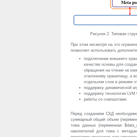
Рисунок 2. Типовая стру
При этом несмотря на это огранич
позволяет использовать дополнит
подключение внешнего хран
качестве основы для созда
обращения на чтение не из
эталонному хранилищу, а в
отдельном слое в режиме ч
поддержку динамической аг
поддержку технологии
LVM
работы со снапшотами.
Перед созданием СХД необходимо
суммарный общий объем (переменн
тома данных (переменная $data_
накопителей для тома с метадан
программу-менеджер для управле