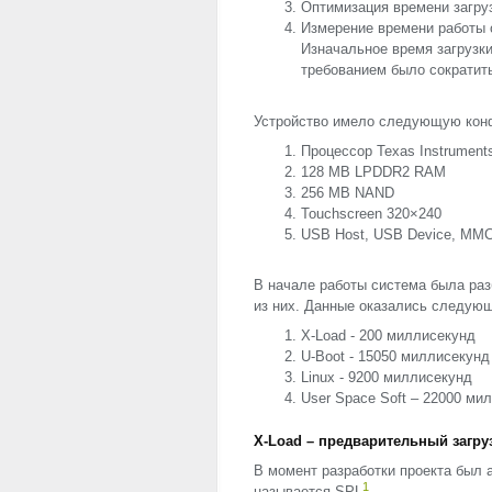
Оптимизация времени загру
Измерение времени работы 
Изначальное время загрузк
требованием было сократить
Устройство имело следующую кон
Процессор Texas Instrument
128 MB LPDDR2
RAM
256 MB
NAND
Touchscreen 320×240
USB
Host,
USB
Device,
MM
В начале работы система была раз
из них. Данные оказались следую
X-Load - 200 миллисекунд
U-Boot - 15050 миллисекунд
Linux - 9200 миллисекунд
User Space Soft – 22000 ми
X-Load – предварительный загру
В момент разработки проекта был а
1
называется
SPL
.