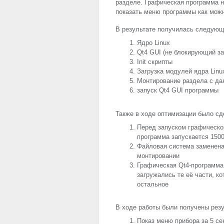
разделе. Графическая программа н
показать меню программы как можн
В результате получилась следующа
Ядро Linux
Qt4
GUI
(не блокирующий за
Init скрипты
Загрузка модулей ядра Linu
Монтирование раздела с д
запуск Qt4
GUI
программы
Также в ходе оптимизации было с
Перед запуском графическо
программа запускается 150
Файловая система заменен
монтировании
Графическая Qt4-программа
загружались те её части, к
остальное
В ходе работы были получены резу
Показ меню прибора за 5 се