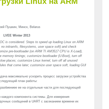
грузки Linux на ARM
ей Пушкин, Минск, Belarus
LVEE Winter 2013
OC is considered. Steps to speed up loading Linux on ARM
 no initramfs, filesystems, user space soft) and check
ustomize pre-bootloader (on ARM TI AM3517 CPU is X-Load),
ze memory timings; customize bootloader (U-Boot), turn off
low places; customize Linux kernel, turn off all unused
ules that come later; customize user space soft, loading GUI
дача максимально ускорить процесс загрузки устройства
 следующий план работы:
 разбиениее ее на отдельные части для последующей
и каждого компонента системы. Для измерения
адочных сообщений в
UART
с засеканием времени их