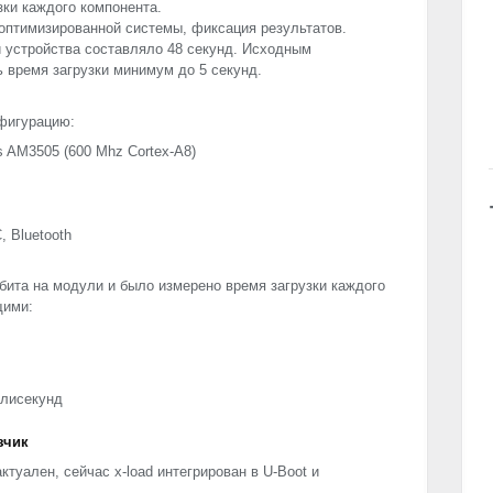
зки каждого компонента.
оптимизированной системы, фиксация результатов.
и устройства составляло 48 секунд. Исходным
 время загрузки минимум до 5 секунд.
фигурацию:
s AM3505 (600 Mhz Cortex-A8)
C
, Bluetooth
бита на модули и было измерено время загрузки каждого
щими:
ллисекунд
зчик
ктуален, сейчас x-load интегрирован в U-Boot и