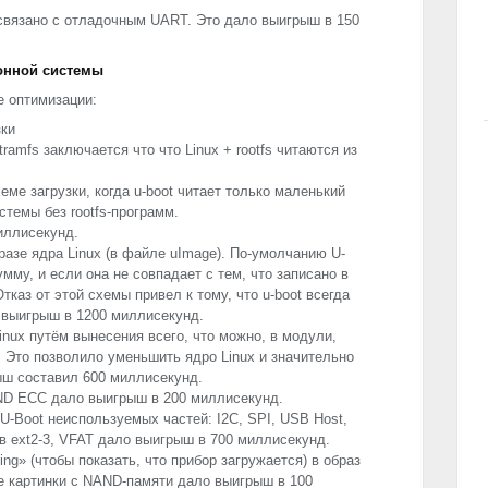
 связано с отладочным
UART
. Это дало выигрыш в 150
ионной системы
 оптимизации:
зки
nitramfs заключается что что Linux + rootfs читаются из
еме загрузки, когда u-boot читает только маленький
стемы без rootfs-программ.
иллисекунд.
разе ядра Linux (в файле uImage). По-умолчанию U-
мму, и если она не совпадает с тем, что записано в
Отказ от этой схемы привел к тому, что u-boot всегда
л выигрыш в 1200 миллисекунд.
nux путём вынесения всего, что можно, в модули,
 Это позволило уменьшить ядро Linux и значительно
ыш составил 600 миллисекунд.
ND
ECC
дало выигрыш в 200 миллисекунд.
 U-Boot неиспользуемых частей: I2C,
SPI
,
USB
Host,
в ext2-3,
VFAT
дало выигрыш в 700 миллисекунд.
ng» (чтобы показать, что прибор загружается) в образ
е картинки с
NAND
-памяти дало выигрыш в 100