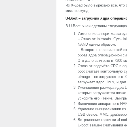
Из X-Load было вырезано всё, что
миллисекунд.
U-Boot – загрузчик ядра операц
В U-Boot были сделаны следующие
Изменение алгоритма загру
– Отказ от Initramfs. Суть I
NAND
одним образом.
– Возврат к классической сх
образ ядра операционной си
Это дало выигрыш в 7300 м
Отказ от подсчёта
CRC
в об
boot считает контрольную су
uImage – не загружает его. 
загружает ядро Linux, и да
Уменьшение размера ядра Li
которые загружаются позже.
ускорить его чтение. Выигр
Включение аппаратного
NA
Удаление инициализации из
USB
device,
MMC
, драйверо
Встраивание картинки «Loadi
U-boot взамен считывания е