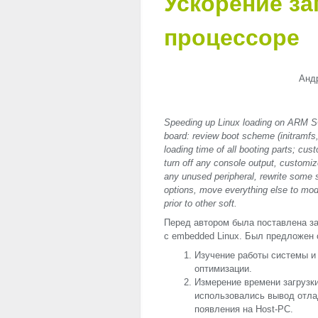
Ускорение за
процессоре
Андр
Speeding up Linux loading on ARM S
board: review boot scheme (initramfs,
loading time of all booting parts; c
turn off any console output, customi
any unused peripheral, rewrite some s
options, move everything else to mod
prior to other soft.
Перед автором была поставлена за
с embedded Linux. Был предложен
Изучение работы системы и
оптимизации.
Измерение времени загрузк
использовались вывод отл
появления на Host-PC.