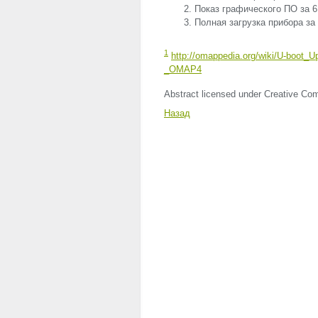
Показ графического ПО за 6
Полная загрузка прибора за
1
http://omappedia.org/wiki/U-boot_
_OMAP4
Abstract licensed under Creative Com
Назад