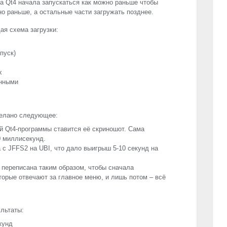
а Qt4 начала запускаться как можно раньше чтобы
о раньше, а остальные части загружать позднее.
я схема загрузки:
пуск)
x
анными
делано следующее:
й Qt4-программы ставится её скриношот. Сама
0 миллисекунд.
а с JFFS2 на
UBI
, что дало выигрыш 5-10 секунд на
 переписана таким образом, чтобы сначала
оторые отвечают за главное меню, и лишь потом – всё
льтаты:
кунд