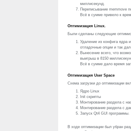
миллисекунд.
Переписывание memmove под
Всё в сумме привело к врем
Оптимизация Linux.
Были сделаны следующие оптимиз
Удаление из конфига ядра 
отладочные опции и так дал
Вынесение всего, что возмо
выигрыш в 8150 миллисекун
Всё в сумме дало время заг
Оптимизация User Space
Схема загрузки до оптимизации в
Ядро Linux
Init скрипты
Монтирование раздела с на
Монтирование раздела с д
Запуск Qt4
GUI
программы.
В ходе оптимизации был убран раз