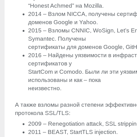
“Honest Achmed” на Mozilla.
2014 – Взлом
NICCA
, получены серти
доменов Google и Yahoo.
2015 – Взломы
CNNIC
, WoSign, Let’s E
Symantec. Получены
сертификаты для доменов Google, GitH
2016 – Найдены уязвимости в инфраст
сертификатов у
StartCom и Comodo. Были ли эти уязви
использованы и как – пока
неизвестно.
А также взломы разной степени эффективн
протокола
SSL
/
TLS
:
2009 – Renegotiation attack,
SSL
strippin
2011 –
BEAST
, StartTLS injection.