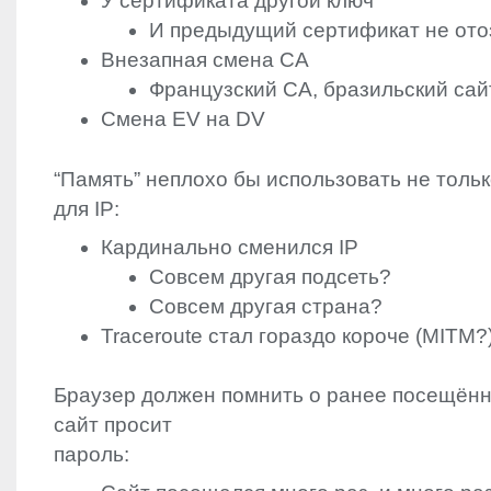
У сертификата другой ключ
И предыдущий сертификат не ото
Внезапная смена CA
Французский CA, бразильский сай
Смена EV на DV
“Память” неплохо бы использовать не толь
для IP:
Кардинально сменился IP
Совсем другая подсеть?
Совсем другая страна?
Traceroute стал гораздо короче (
MITM
?
Браузер должен помнить о ранее посещённы
сайт просит
пароль: