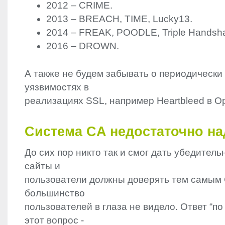
2012 –
CRIME
.
2013 –
BREACH
,
TIME
, Lucky13.
2014 –
FREAK
,
POODLE
, Triple Handsh
2016 –
DROWN
.
А также не будем забывать о периодическ
уязвимостях в
реализациях
SSL
, например Heartbleed в 
Система CA недостаточно н
До сих пор никто так и смог дать убедитель
сайты и
пользователи должны доверять тем самым 
большинство
пользователей в глаза не видело. Ответ “п
этот вопрос -