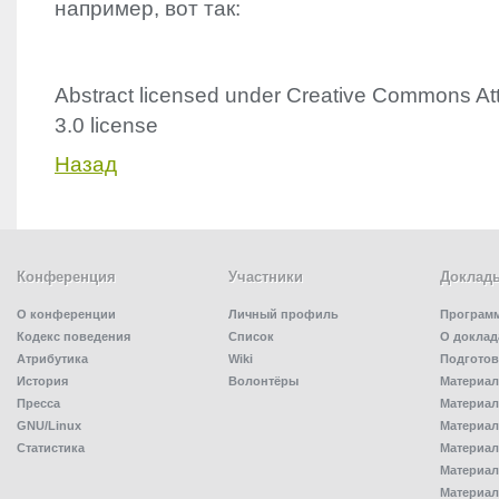
например, вот так:
Abstract licensed under Creative Commons Att
3.0 license
Назад
Конференция
Участники
Доклад
О конференции
Личный профиль
Програм
Кодекс поведения
Список
О доклад
Атрибутика
Wiki
Подготов
История
Волонтёры
Материал
Пресса
Материал
GNU/Linux
Материал
Статистика
Материал
Материал
Материал