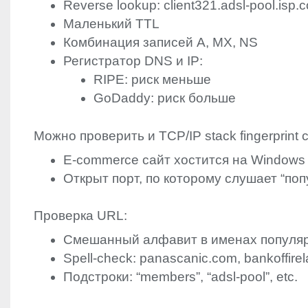
Reverse lookup: client321.adsl-pool.isp.
Маленький
TTL
Комбинация записей A, MX, NS
Регистратор
DNS
и IP:
RIPE
: риск меньше
GoDaddy: риск больше
Можно проверить и
TCP
/IP stack fingerprint
E-commerce сайт хостится на Window
Открыт порт, по которому слушает “по
Проверка
URL
:
Смешанный алфавит в именах популяр
Spell-check: panascanic.com, bankoffirel
Подстроки: “members”, “adsl-pool”, etc.