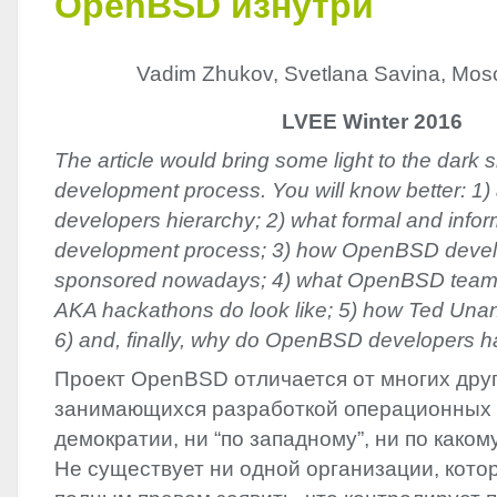
OpenBSD изнутри
Vadim Zhukov, Svetlana Savina, Mos
LVEE Winter 2016
The article would bring some light to the dar
development process. You will know better: 
developers hierarchy; 2) what formal and infor
development process; 3) how OpenBSD devel
sponsored nowadays; 4) what OpenBSD team 
AKA hackathons do look like; 5) how Ted Una
6) and, finally, why do OpenBSD developers ha
Проект OpenBSD отличается от многих друг
занимающихся разработкой операционных с
демократии, ни “по западному”, ни по каком
Не существует ни одной организации, кото