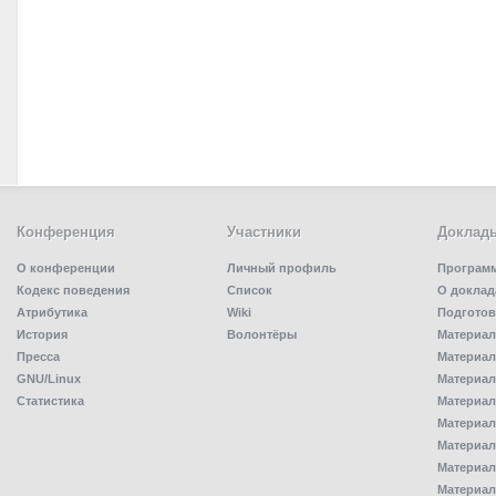
Конференция
Участники
Доклад
О конференции
Личный профиль
Програм
Кодекс поведения
Список
О доклад
Атрибутика
Wiki
Подготов
История
Волонтёры
Материал
Пресса
Материал
GNU/Linux
Материал
Статистика
Материал
Материал
Материал
Материал
Материал