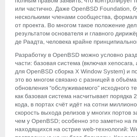
полным правом заявить, что контролирует п
или частично. Даже OpenBSD Foundation, 
несколькими членами сообщества, формал
от проекта. Во многом такое положение дел
результатом основателя и главного дирижё
де Раадта, человека крайне принципиально
Разработку в OpenBSD можно условно разд
части: базовая система (включая xenocara,
для OpenBSD сборка X Window System) и п
это во многом связано с разницей в объёма
обновления “обслуживаемого” исходного тек
как базовая система насчитывает порядка 
кода, в портах счёт идёт на сотни миллионо
скорость выхода релизов у многих портов 
чем у OpenBSD; особенно это заметно на п
находящихся на острие web-технологий: W