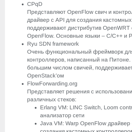
CPqD
Представляют OpenFlow свич и контро
драйвер с
API
для создания кастомных
поддерживают дистрибутив OpenWRT 
OpenFlow. Основные языки – С/С++ и 
Ryu
SDN
framework
Очень функциональный фреймворк дл
контроллеров, написанный на Питоне.
большим числом свичей, поддерживае
OpenStack’ом
FlowForwarding.org
Представляет решения с использован
различных стеков:
Erlang VM:
LINC
Switch, Loom contro
анализатор сети
Java VM: Warp OpenFlow драйвер
создания кастомных контроллеро