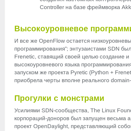
Controller на базе фреймворка Ak
Высокоуровневое программ
И все же OpenFlow остается низкоуровнев
программирования”; энтузаистами
SDN
был
Frenetiс, ставящий своей целью создание и
высокоуровневого языка программирования
запуском же проекта Pyretic (Python + Frene
приобрела черты вполне реального domain-s
Прогулки с монстрами
Усилиями
SDN
-сообщества, The Linux Found
корпораций-доноров был запущен весьма 
проект OpenDaylight, представляющий соб