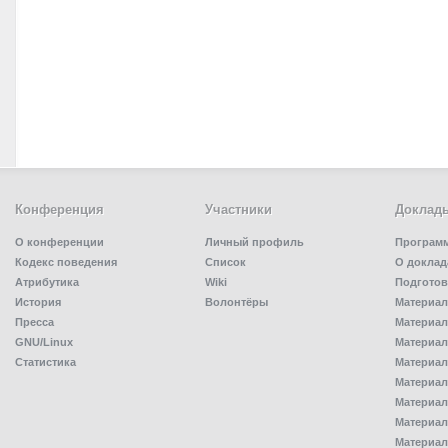
Конференция
Участники
Доклад
О конференции
Личный профиль
Програм
Кодекс поведения
Список
О доклад
Атрибутика
Wiki
Подготов
История
Волонтёры
Материал
Пресса
Материал
GNU/Linux
Материал
Статистика
Материал
Материал
Материал
Материал
Материал