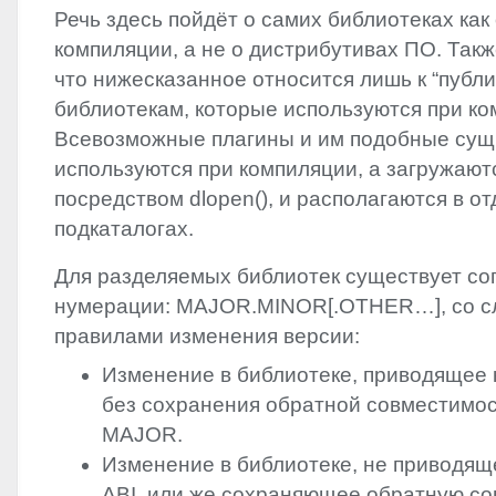
Речь здесь пойдёт о самих библиотеках как
компиляции, а не о дистрибутивах ПО. Такж
что нижесказанное относится лишь к “публ
библиотекам, которые используются при к
Всевозможные плагины и им подобные сущ
используются при компиляции, а загружают
посредством dlopen(), и располагаются в о
подкаталогах.
Для разделяемых библиотек существует со
нумерации:
MAJOR
.
MINOR
[.
OTHER
…], со 
правилами изменения версии:
Изменение в библиотеке, приводящее
без сохранения обратной совместимос
MAJOR
.
Изменение в библиотеке, не приводящ
ABI
, или же сохраняющее обратную с