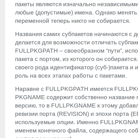
пакеты являются изначально независимыми
любые (допустимые) имена. Однако менять
переменной теперь никто не собирается.
Названия самих субпакетов начинаются с 
делается для возможности отличать субпак
FULLPKGPATH
– своеобразном “пути”, исп
пакета с портом, из которого он собирается
своего рода идентификатор (суб-)пакета и 
роль на всех этапах работы с пакетами.
Наравне с
FULLPKGPATH
имеется
FULLP
PKGNAME
содержит собственно название п
версию, то в
FULLPKGNAME
к этому добав
ревизии порта (
REVISION
) и эпохи порта (
E
используемые опции. Именно
FULLPKGNA
именем конечного файла, содержащего соб