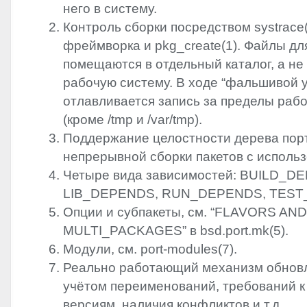
него в систему.
Контроль сборки посредством systrace(1
фреймворка и pkg_create(1). Файлы дл
помещаются в отдельный каталог, а не
рабочую систему. В ходе “фальшивой 
отлавливается запись за пределы рабо
(кроме /tmp и /var/tmp).
Поддержание целостности дерева пор
непрерывной сборки пакетов с использ
Четыре вида зависимостей: BUILD_D
LIB_DEPENDS, RUN_DEPENDS, TEST
Опции и субпакеты, см. “
FLAVORS
AN
MULTI_PACKAGES” в bsd.port.mk(5).
Модули, см. port-modules(7).
Реально работающий механизм обновл
учётом переименований, требований к
версиям, наличия конфликтов и т.д.