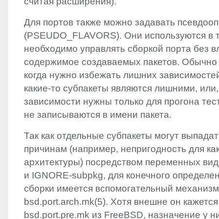
считая расширения).
Для портов также можно задавать псевдоо
(PSEUDO_FLAVORS). Они используются в те
необходимо управлять сборкой порта без в
содержимое создаваемых пакетов. Обычно 
когда нужно избежать лишних зависимостей
какие-то субпакеты являются лишними, или
зависимости нужны только для прогона тес
не записываются в имени пакета.
Так как отдельные субпакеты могут выпадат
причинам (например, непригодность для ка
архитектуры) посредством переменных ви
и
IGNORE
-subpkg, для конечного определе
сборки имеется вспомогательный механизм
bsd.port.arch.mk(5). Хотя внешне он кажетс
bsd.port.pre.mk из FreeBSD, назначение у н