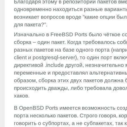
Благодаря этому в репозитории пакетов вм
одновременно находиться разные варианты
возникает вопросов вроде “какие опции бы
для пакета?”.
Изначально в FreeBSD Ports было чёткое с
сборка – один пакет. Когда требовалось со
разных пакетов на базе одного порта (напри
client и postgresql-server), то один порт вкл
директивой .include другой, незначительн
переменные и предоставлял альтернативный
образом, сборка этих двух пакетов должна
происходить дважды, либо требовала довол
хаков.
В OpenBSD Ports имеется возможность созд
порта несколько пакетов. Строго говоря, к
говорить о субпортах, а не субпакетах, так