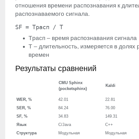
отношения времени распознавания к длите
распознаваемого сигнала.
SF = Tрасп / T
Tрасп – время распознавания сигнала
T – длительность, измеряется в долях
времен
Результаты сравнений
CMU
Sphinx
Kaldi
(pocketsphinx)
WER
, %
42.01
22.81
SER
, %
84.24
76.00
SF, %
34.83
149.31
Язык
C/Java
C++
Структура
Модульная
Модульная