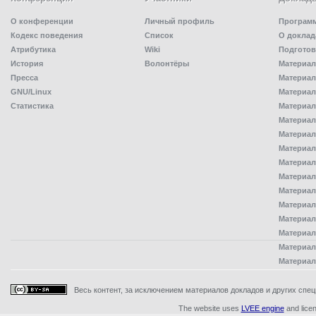
О конференции
Личный профиль
Програм
Кодекс поведения
Список
О доклад
Атрибутика
Wiki
Подготов
История
Волонтёры
Материал
Пресса
Материал
GNU/Linux
Материал
Статистика
Материал
Материал
Материал
Материал
Материал
Материал
Материал
Материал
Материал
Материал
Материал
Материал
Весь контент, за исключением материалов докладов и других специ
The website uses
LVEE engine
and lice