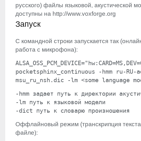
русского) файлы языковой, акустической м
доступны на http://www.voxforge.org
Запуск
С командной строки запускается так (онла
работа с микрофона):
ALSA_OSS_PCM_DEVICE="hw:CARD=MS,DEV=
pocketsphinx_continuous -hmm ru-RU-a
msu_ru_nsh.dic -lm <some language mo
-hmm задает путь к директории акусти
-lm путь к языковой модели
-dict путь к словарю произношения
Оффлайновый режим (транскрипция текста,
файле):