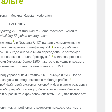
 альте
орин, Москва, Russian Federation
LVEE 2017
f porting ALT distribution to Elbrus machines, which is
 rebuilding Sisyphus package base.
1
ого года
, в “Базальт СПО” начали эксперименты по
2
 новую аппаратную платформу e2k
в виде рабочей
ой 2017 года она уже была переведена на загрузку с
3
в основном начальная “раскрутка”
была завершена с
рия ёмкостью более 1200 пакетов с исходным кодом в
момент число пакетов уже превысило 1500.
t под управлением штатной ОС Эльбрус (
OSL
). После
4
и запуска mkimage вместе с mkimage-profiles
евой файловой системы, каковой и был в итоге развёрнут
асибо разработчикам удобной в этом плане базовой
и образ initrd с файловой системы Ext2, что позволяет
менялись и проблемы, с которыми приходилось иметь