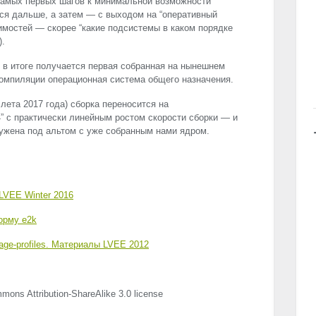
 самых первых шагов к минимальной возможности
ься дальше, а затем — с выходом на “оперативный
имостей — скорее “какие подсистемы в каком порядке
).
 в итоге получается первая собранная на нынешнем
компиляции операционная система общего назначения.
лета 2017 года) сборка переносится на
” с практически линейным ростом скорости сборки — и
ружена под альтом c уже собранным нами ядром.
LVEE
Winter 2016
орму e2k
ge-profiles. Материалы
LVEE
2012
mons Attribution-ShareAlike 3.0 license