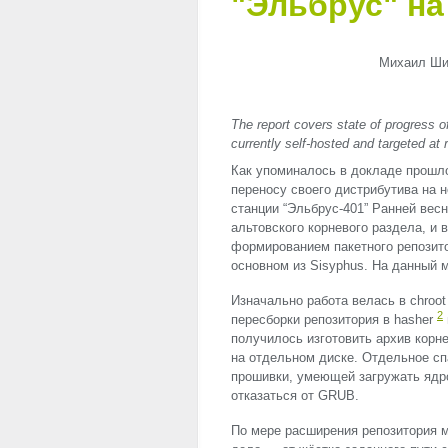
"Эльбрус" на
Михаил Шиг
The report covers state of progress o
currently self-hosted and targeted at
Как упоминалось в докладе прошл
переносу своего дистрибутива на
станции “Эльбрус-401” Ранней весн
альтовского корневого раздела, и 
формированием пакетного репозито
основном из Sisyphus. На данный 
Изначально работа велась в chroo
2
пересборки репозитория в hasher
получилось изготовить архив корн
на отдельном диске. Отдельное сп
прошивки, умеющей загружать ядро 
отказаться от
GRUB
.
По мере расширения репозитория 