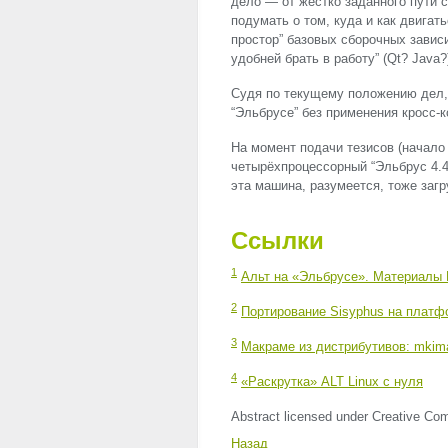
дело — от жёстко заданного пути
подумать о том, куда и как двигат
простор” базовых сборочных завис
удобней брать в работу” (Qt? Java?
Судя по текущему положению дел,
“Эльбрусе” без применения кросс-
На момент подачи тезисов (начало 
четырёхпроцессорный “Эльбрус 4.4
эта машина, разумеется, тоже заг
Ссылки
1
Альт на «Эльбрусе». Материалы
2
Портирование Sisyphus на платф
3
Макраме из дистрибутивов: mkima
4
«Раскрутка»
ALT
Linux с нуля
Abstract licensed under Creative Com
Назад