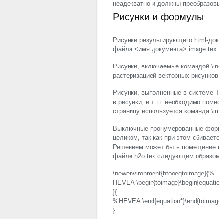
неадекватно и должны преобразовы
Рисунки и формулы
Рисунки результирующего html-док
файла <имя документа>.image.tex.
Рисунки, включаемые командой \in
растеризацией векторных рисунков
Рисунки, выполненные в системе T
в рисунки, и т. п. необходимо пом
страницу используется команда \im
Выключные пронумерованные форм
целиком, так как при этом сбивае
Решением может быть помещение вн
файле h2o.tex следующим образом
\newenvironment{htooeqtoimage}{%
HEVEA
\begin{toimage}\begin{equatio
}{
%
HEVEA
\end{equation*}\end{toimag
}