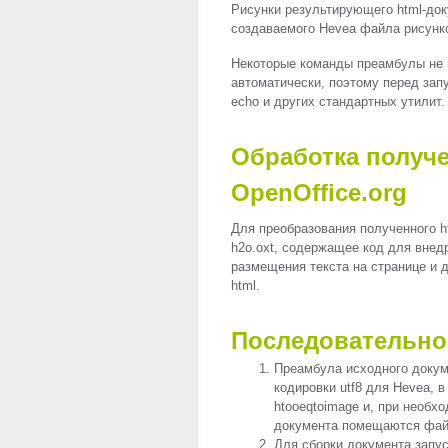
Рисунки результирующего html-док
создаваемого Hevea файла рисунко
Некоторые команды преамбулы не 
автоматически, поэтому перед зап
echo и других стандартных утилит.
Обработка получе
OpenOffice.org
Для преобразования полученного 
h2o.oxt, содержащее код для внедр
размещения текста на странице и 
html.
Последовательно
Преамбула исходного доку
кодировки utf8 для Hevea, 
htooeqtoimage и, при необх
документа помещаются файл
Для сборки документа запус