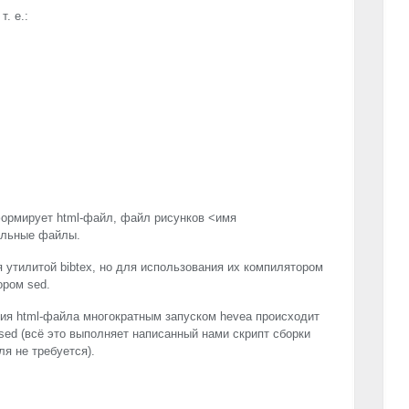
. е.:
ормирует html-файл, файл рисунков <имя
ельные файлы.
утилитой bibtex, но для использования их компилятором
ором sed.
ия html-файла многократным запуском hevea происходит
sed (всё это выполняет написанный нами скрипт сборки
я не требуется).