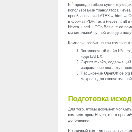
1
В
проведён обзор существующих с
использование транслятора Hevea
преобразования LATEX→ html → OO
в формат
PDF
, так и (через html)
Hevea + sed + OOo Basic, с её по
минимальной ручной доводки полу
Комплекс разбит на три компонента
Заголовочный файл h2o.tex
коде
LATEX
.
Скрипт mkh2o, содержащий 
исправление «на лету» про
Расширение OpenOffice.org 
макросы для окончательной
Подготовка исход
Для того, чтобы документ мог быть 
компилятором Hevea, в его преамб
дополнения.
Различный код для различных комп