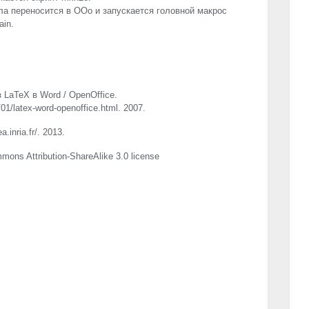
ла переносится в OOo и запускается головной макрос
ain.
LaTeX в Word / OpenOffice.
01/latex-word-openoffice.html. 2007.
.inria.fr/. 2013.
mons Attribution-ShareAlike 3.0 license