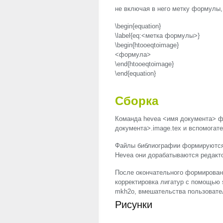
не включая в него метку формулы, т
\begin{equation}
\label{eq:<метка формулы>}
\begin{htooeqtoimage}
<формула>
\end{htooeqtoimage}
\end{equation}
Сборка
Команда hevea <имя документа> ф
документа>.image.tex и вспомогат
Файлы библиографии формируются 
Hevea они дорабатываются редакт
После окончательного формирован
корректировка лигатур с помощью 
mkh2o, вмешательства пользовател
Рисунки