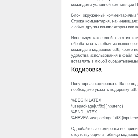
командами условной компиляции H
Блок, окружённый комментариями
Строка комментария, начинающаяс
любым другим компилятором как к
Используя такое свойство этих ко
обрабатывать любым из вышепереч
команды в кодировке utf8, кроме 
удобства использования в файл h2o
вставлять в любой обрабатываемый
Кодировка
Популярная кодировка utf8x не по
необходимо указать кодировку utf8
%
BEGIN
LATEX
\usepackage[utf8x]{inputenc}
%
END
LATEX
%
HEVEA
\usepackage[utf8]{inputenc
Однобайтовые кодировки восприни
отсутствующие в таблице кодировк