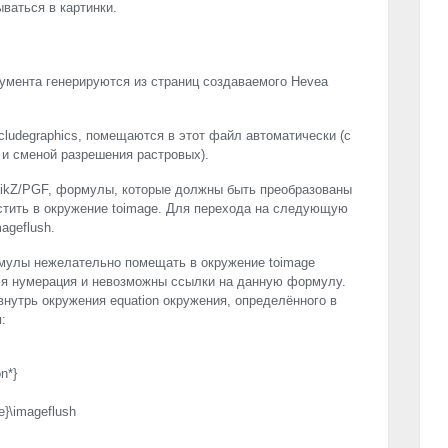
ваться в картинки.
умента генерируются из страниц создаваемого Hevea
cludegraphics, помещаются в этот файл автоматически (с
 и сменой разрешения растровых).
ikZ/
PGF
, формулы, которые должны быть преобразованы
естить в окружение toimage. Для перехода на следующую
ageflush.
улы нежелательно помещать в окружение toimage
тся нумерация и невозможны ссылки на данную формулу.
утрь окружения equation окружения, определённого в
:
n*}
e}\imageflush