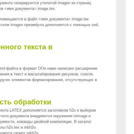
умента генерируются утилитой imagen из страниц
в <имя документа>.image.tex.
помещаются в файл <имя документа>.image.tex
уском imagen преамбула дополняется с помощью sed,
нного текста в
html-файла в формат OOo нами написано расширение
ения в текст и масштабирования рисунков, сносок,
других элементов форматирования, отсутствующих в
сть обработки
мента
LATEX
дополняется заголовком h2o и выбором
в тело документа внедряются окружения toimage и
одимости, команды двойной компиляции. В каталог
ы h2o.tex и mkh2o.
кается скрипт mkh2o.