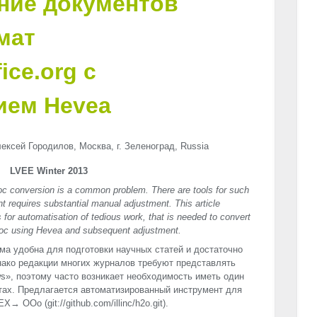
ние документов
мат
ice.org с
ием Hevea
ексей Городилов, Москва, г. Зеленоград, Russia
LVEE Winter 2013
conversion is a common problem. There are tools for such
t requires substantial manual adjustment. This article
for automatisation of tedious work, that is needed to convert
c using Hevea and subsequent adjustment.
ма удобна для подготовки научных статей и достаточно
нако редакции многих журналов требуют представлять
ws», поэтому часто возникает необходимость иметь один
тах. Предлагается автоматизированный инструмент для
 OOo (git://github.com/illinc/h2o.git).