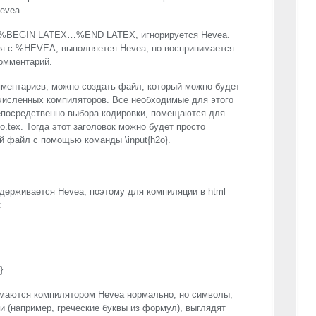
evea.
 %
BEGIN
LATEX
…%
END
LATEX
, игнорируется Hevea.
я с %
HEVEA
, выполняется Hevea, но воспринимается
омментарий.
мментариев, можно создать файл, который можно будет
исленных компиляторов. Все необходимые для этого
непосредственно выбора кодировки, помещаются для
.tex. Тогда этот заголовок можно будет просто
 файл с помощью команды \input{h2o}.
ддерживается Hevea, поэтому для компиляции в html
:
}
маются компилятором Hevea нормально, но символы,
и (например, греческие буквы из формул), выглядят