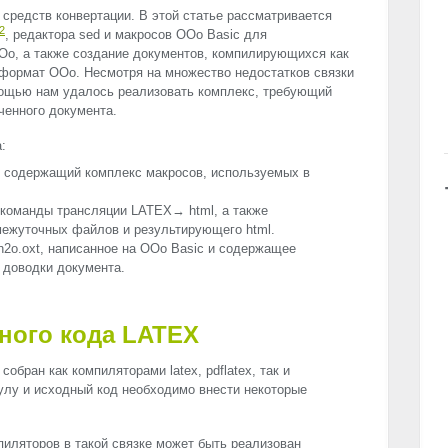
редств конвертации. В этой статье рассматривается
2
, редактора sed и макросов OOo Basic для
o, а также создание документов, компилирующихся как
 в формат OOo. Несмотря на множество недостатков связки
мощью нам удалось реализовать комплекс, требующий
ченного документа.
:
, содержащий комплекс макросов, используемых в
команды трансляции LATEX→ html, а также
межуточных файлов и результирующего html.
h2o.oxt, написанное на OOo Basic и содержащее
 доводки документа.
ного кода
LATEX
собран как компиляторами latex, pdflatex, так и
улу и исходный код необходимо внести некоторые
иляторов в такой связке может быть реализован