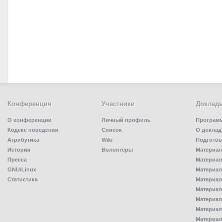
Конференция
Участники
Доклад
О конференции
Личный профиль
Програм
Кодекс поведения
Список
О доклад
Атрибутика
Wiki
Подготов
История
Волонтёры
Материал
Пресса
Материал
GNU/Linux
Материал
Статистика
Материал
Материал
Материал
Материал
Материал