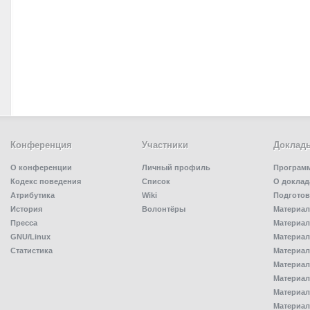
Конференция
Участники
Доклад
О конференции
Личный профиль
Програм
Кодекс поведения
Список
О доклад
Атрибутика
Wiki
Подготов
История
Волонтёры
Материал
Пресса
Материал
GNU/Linux
Материал
Статистика
Материал
Материал
Материал
Материал
Материал