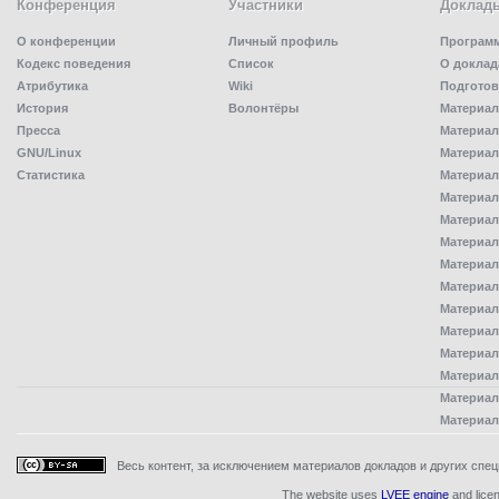
Конференция
Участники
Доклад
О конференции
Личный профиль
Програм
Кодекс поведения
Список
О доклад
Атрибутика
Wiki
Подготов
История
Волонтёры
Материал
Пресса
Материал
GNU/Linux
Материал
Статистика
Материал
Материал
Материал
Материал
Материал
Материал
Материал
Материал
Материал
Материал
Материал
Материал
Весь контент, за исключением материалов докладов и других специ
The website uses
LVEE engine
and lice