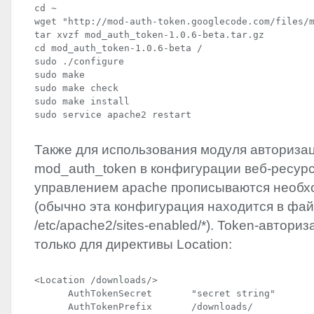
cd ~ 

wget "http://mod-auth-token.googlecode.com/files/m
tar xvzf mod_auth_token-1.0.6-beta.tar.gz 

cd mod_auth_token-1.0.6-beta / 

sudo ./configure 

sudo make 

sudo make check 

sudo make install 

sudo service apache2 restart 
Также для использования модуля авториза
mod_auth_token в конфигурации веб-ресур
управлением apache прописываются необх
(обычно эта конфигурация находится в фа
/etc/apache2/sites-enabled/*). Token-автори
только для директивы Location:
<Location /downloads/>

      AuthTokenSecret       "secret string"

      AuthTokenPrefix       /downloads/
