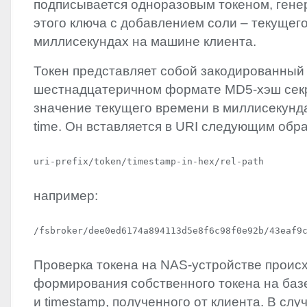
подписывается одноразовым токеном, гене
этого ключа с добавлением соли – текущег
миллисекундах на машине клиента.
Токен представляет собой закодированный
шестнадцатеричном формате MD5-хэш секр
значение текущего времени в миллисекунд
time. Он вставляется в
URI
следующим обра
uri-prefix/token/timestamp-in-hex/rel-path
например:
/fsbroker/dee0ed6174a894113d5e8f6c98f0e92b/43eaf9
Проверка токена на
NAS
-устройстве проис
формирования собственного токена на базе
и timestamp, полученного от клиента. В сл