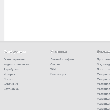
Конференция
Участники
Доклад
О конференции
Личный профиль
Програм
Кодекс поведения
Список
О доклад
Атрибутика
Wiki
Подготов
История
Волонтёры
Материал
Пресса
Материал
GNU/Linux
Материал
Статистика
Материал
Материал
Материал
Материал
Материал