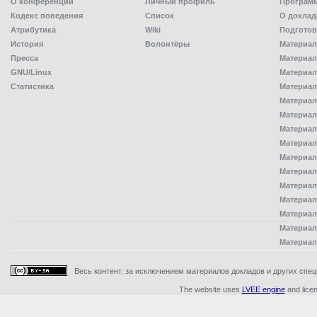
О конференции
Личный профиль
Програм
Кодекс поведения
Список
О доклад
Атрибутика
Wiki
Подготов
История
Волонтёры
Материал
Пресса
Материал
GNU/Linux
Материал
Статистика
Материал
Материал
Материал
Материал
Материал
Материал
Материал
Материал
Материал
Материал
Материал
Материал
Весь контент, за исключением материалов докладов и других специ
The website uses
LVEE engine
and lice