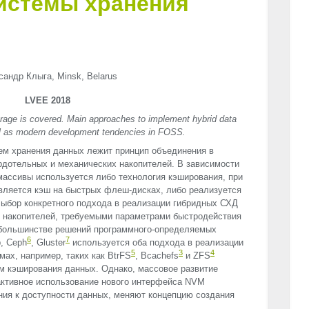
истемы хранения
сандр Клыга, Minsk, Belarus
LVEE 2018
orage is covered. Main approaches to implement hybrid data
ll as modern development tendencies in FOSS.
ем хранения данных лежит принцип объединения в
рдотельных и механических накопителей. В зависимости
массивы используется либо технология кэширования, при
вляется кэш на быстрых флеш-дисках, либо реализуется
Выбор конкретного подхода в реализации гибридных СХД
 накопителей, требуемыми параметрами быстродействия
 большинстве решений программного-определяемых
6
7
, Ceph
, Gluster
используется оба подхода в реализации
5
3
4
ах, например, таких как BtrFS
, Bcachefs
и
ZFS
м кэширования данных. Однако, массовое развитие
активное использование нового интерфейса
NVM
ния к доступности данных, меняют концепцию создания