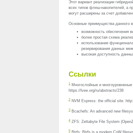
Этот вариант реализации гибридно
всех типов флеш-накопителей, а 
могут расширены за счет добавлен
Основные преимущества данного в
возможность обеспечения в
более простая схема реали
использование функционала 
резервирования данных ме
высокая доступность данны
Ссылки
1
Многослойные и многоуровненые 
https://lvee.org/ru/abstracts/238
2
NVM
Express: the official site. ht
3
Bcachefs: An advanced new filesyst
4
ZFS
: Zettabyte File System (OpenZF
5
Btrfs: Btrfs is a modern CoW filesyste