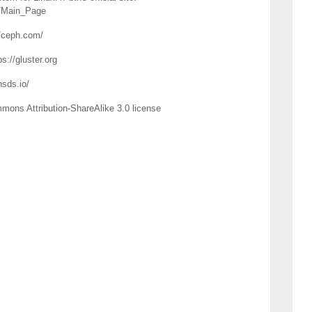
hp/Main_Page
//ceph.com/
s://gluster.org
sds.io/
mons Attribution-ShareAlike 3.0 license