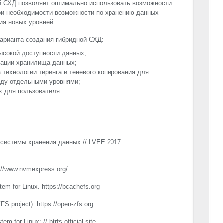
й СХД позволяет оптимально использовать возможности
при необходимости возможности по хранению данных
ия новых уровней.
арианта создания гибридной СХД:
ысокой доступности данных;
зации хранилища данных;
технологии тиринга и теневого копирования для
жду отдельными уровнями;
х для пользователя.
системы хранения данных //
LVEE
2017.
tp://www.nvmexpress.org/
em for Linux. https://bcachefs.org
S project). https://open-zfs.org
m for Linux: // btrfs official site.