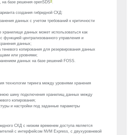
8
ер, на базе решения openSDS
.
арианта создания гибридной СХД:
ранения данных с учетом требований к критичности
е хранилище данных может использоваться как
 с функцией централизованного управления и
хранения данных;
 теневого копирования для резервирования данных
щами или уровнями;
ранением данных на базе решений
FOSS
.
ия технологии тиринга между уровнями хранения
реннюю шину подключения хранилищ данных между
невого копирования;
ктуры и настройки под заданные параметры
ридного СХД с низким временем доступа является
пителей с интерфейсом
NVM
Express, с двухуровневой