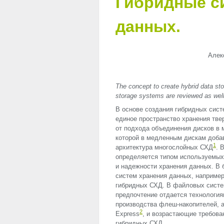
Гибридные с
данных.
Алек
The concept to create hybrid data st
storage systems are reviewed as we
В основе создания гибридных сист
единое пространство хранения тве
от подхода объединения дисков в 
которой в медленным дискам доба
1
архитектура многослойных СХД
. 
определяется типом используемых
и надежности хранения данных. В
систем хранения данных, например
гибридных СХД. В файловых систем
предпочтение отдается технология
производства флеш-накопителей, 
2
Express
, и возрастающие требова
гибридных СХД.