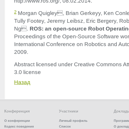
http://www.ros.org/, 08.02.2014.
2
Morgan Quigley, Brian Gerkeyy, Ken Conle
Tully Footey, Jeremy Leibsz, Eric Bergery, R
Ng.
ROS
: an open-source Robot Operati
Proceedings of the Open-Source Software wor
International Conference on Robotics and Aut
2009.
Abstract licensed under Creative Commons Att
3.0 license
Назад
Конференция
Участники
Доклад
О конференции
Личный профиль
Програм
Кодекс поведения
Список
О доклад