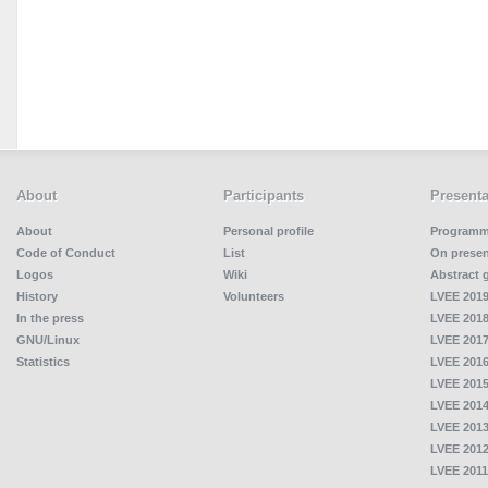
About
Participants
Presenta
About
Personal profile
Program
Code of Conduct
List
On presen
Logos
Wiki
Abstract 
History
Volunteers
LVEE 2019
In the press
LVEE 2018
GNU/Linux
LVEE 2017
Statistics
LVEE 2016
LVEE 2015
LVEE 2014
LVEE 2013
LVEE 2012
LVEE 2011