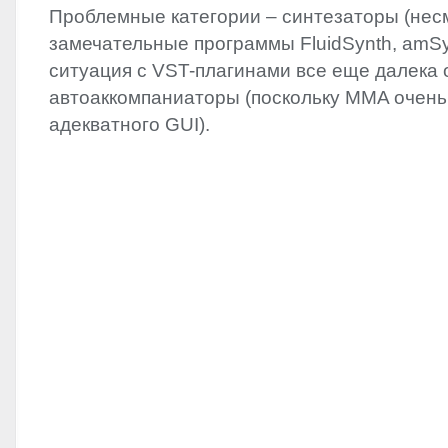
Проблемные категории – синтезаторы (нес
замечательные программы FluidSynth, amSyn
ситуация c
VST
-плагинами все еще далека 
автоаккомпаниаторы (поскольку
MMA
очень
адекватного
GUI
).