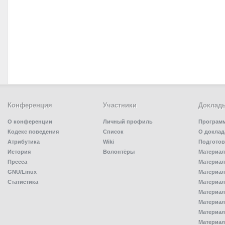
Конференция
Участники
Доклад
О конференции
Личный профиль
Програм
Кодекс поведения
Список
О доклад
Атрибутика
Wiki
Подготов
История
Волонтёры
Материал
Пресса
Материал
GNU/Linux
Материал
Статистика
Материал
Материал
Материал
Материал
Материал