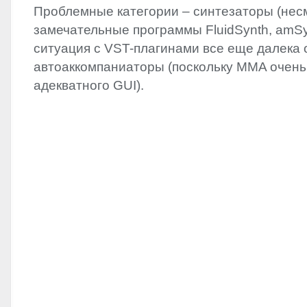
Проблемные категории – синтезаторы (нес
замечательные программы FluidSynth, amSyn
ситуация c
VST
-плагинами все еще далека 
автоаккомпаниаторы (поскольку
MMA
очень
адекватного
GUI
).