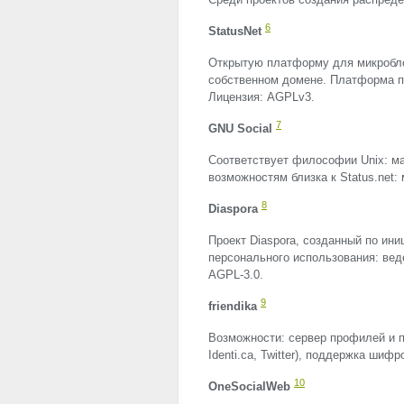
6
StatusNet
Открытую платформу для микроблогг
собственном домене. Платформа п
Лицензия: AGPLv3.
7
GNU
Social
Соответствует философии Unix: м
возможностям близка к Status.net:
8
Diaspora
Проект Diaspora, созданный по ин
персонального использования: вед
AGPL
-3.0.
9
friendika
Возможности: cервер профилей и по
Identi.ca, Twitter), поддержка ши
10
OneSocialWeb