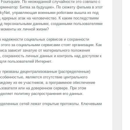
te, Foursquare. По неожиданной случайности это совпало с
ерминатор: Битва за будущее». По сюжету фильма в этот
SkyNet, управляющая военными роботами вышла из под
д ядерных атак на человечество. К каким последствиям
над персональными данными, созданными пользователями
 моменты их личной жизни?
о надежности социальных сервисов и сохранности
этого за социальными сервисами стоят организации. Как
иса зависит зачатую от материального положения
, сохранность личных данных и контроль над доступом к
для пользователей Интернет.
у призваны децентрализованные (распределенные)
особенностью, является отсутствие центрального
аждому из ее участников, а программное обеспечение
зователя или на доверенном сервере. При этом
деляет политику распространения его данных.
еделенных сетей лежат открытые протоколы. Ключевыми