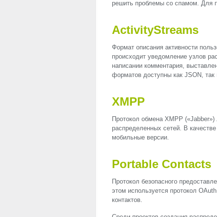
решить проблемы со спамом. Для 
ActivityStreams
Формат описания активности польз
происходит уведомление узлов рас
написании комментария, выставлен
форматов доступны как
JSON
, та
XMPP
Протокол обмена
XMPP
(«Jabber»)
распределенных сетей. В качестве
мобильные версии.
Portable Contacts
Протокол безопасного предоставл
этом используется протокол OAuth
контактов.
Среди проектов создания распред