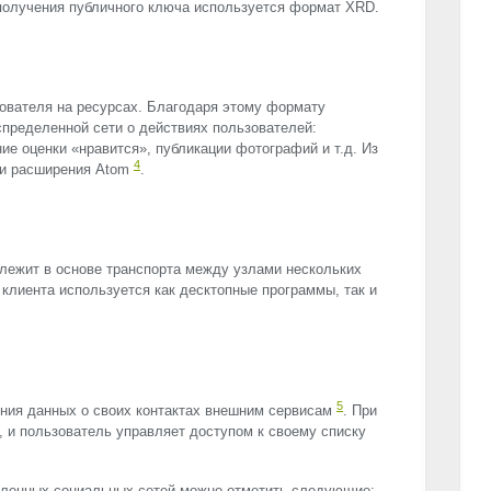
получения публичного ключа используется формат
XRD
.
ователя на ресурсах. Благодаря этому формату
пределенной сети о действиях пользователей:
ие оценки «нравится», публикации фотографий и т.д. Из
4
к и расширения Atom
.
 лежит в основе транспорта между узлами нескольких
 клиента используется как десктопные программы, так и
5
ения данных о своих контактах внешним сервисам
. При
, и пользователь управляет доступом к своему списку
еленных социальных сетей можно отметить следующие: