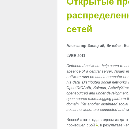
Открытые пр
распределен
сетей
Александр Загацкий, Витебск, Б
LVEE
2011
Distributed networks help users to cont
absence of a central server. Nodes in
software runs on user’s computer or o
his data. Distributed social networks
OpenID/OAuth, Salmon, ActivityStrea
opensourced and under development. S
open source microblogging platform t
domain. Yet another distibuted socia
social networks are connected and wor
Весной этого года в одном из дат
1
произошел сбой
, в результате ч