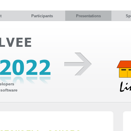
t
Participants
Presentations
Sp
elopers
 software