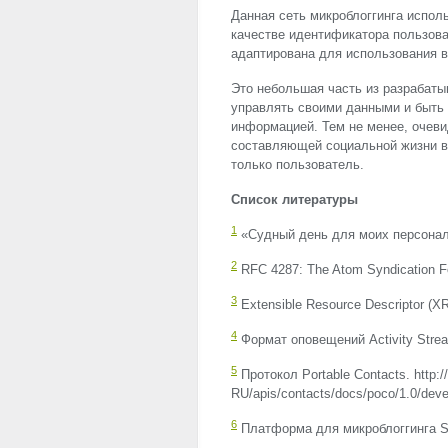
Данная сеть микроблоггинга испол
качестве идентификатора пользоват
адаптирована для использования в 
Это небольшая часть из разрабат
управлять своими данными и быть
информацией. Тем не менее, очев
составляющей социальной жизни в 
только пользователь.
Список литературы
1
«Судный день для моих персональ
2
RFC
4287: The Atom Syndication For
3
Extensible Resource Descriptor (
X
4
Формат оповещений Activity Streams
5
Протокол Portable Contacts. http://
RU/apis/contacts/docs/poco/1.0/deve
6
Платформа для микроблоггинга Stat