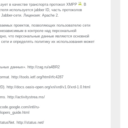
11
ьзует в качестве транспорта протокол
XMPP
. В
еля используется jabber ID, часть протоколов
Jabber-сети. Лицензия: Apache 2.
ываемых проектов, позволяющих пользователю сети
 независимым в контроле над персональной
идно, что персональные данные являются основной
сети и определять политику их использования может
ных данных». http://zag.ru/a4BR2
mat. http://tools.ietf.org/html/rfc4287
RD
). http://docs.oasis-open.org/xri/xrd/v1.0/xrd-1.0.html
. http://activitystrea.ms/
code.google.com/intl/ru-
lopers_guide.html
usNet. http://status.net/