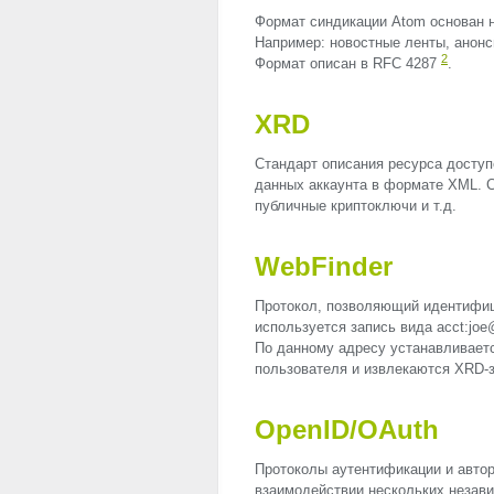
Формат синдикации Atom основан 
Например: новостные ленты, анонс
2
Формат описан в
RFC
4287
.
XRD
Стандарт описания ресурса досту
данных аккаунта в формате
XML
. 
публичные криптоключи и т.д.
WebFinder
Протокол, позволяющий идентифиц
используется запись вида acct:jo
По данному адресу устанавливаетс
пользователя и извлекаются
XRD
-
OpenID/OAuth
Протоколы аутентификации и автор
взаимодействии нескольких незав