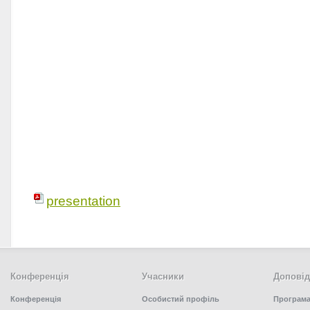
presentation
Конференція
Учасники
Доповід
Конференція
Особистий профіль
Програма