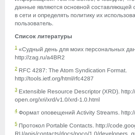
данные являются основной составляющей 
в сети и определять политику их использов
пользователь.
Список литературы
1
«Судный день для моих персональных да
http://zag.ru/a4BR2
2
RFC
4287: The Atom Syndication Format.
http://tools.ietf.org/html/rfc4287
3
Extensible Resource Descriptor (
XRD
). http:
open.org/xri/xrd/v1.0/xrd-1.0.html
4
Формат оповещений Activity Streams. http://a
5
Протокол Portable Contacts. http://code.goog
RU/apis/contacts/docs/poco/1.0/developers_g