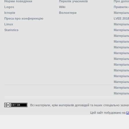
Норми поведінки
Перелік учасників
Про допо
Logos
Wiki
Правила 
Історія
Волонтери
Матеріал
Преса про конференцію
LVEE 2018
Linux
Матеріал
Statistics
Матеріал
Матеріал
Матеріал
Матеріал
Матеріал
Матеріал
Матеріал
Матеріал
Матеріал
Матеріал
Матеріал
Матеріал
Всі матеріали, крім матеріалів доповідей та інших спеціально зазна
Цей зайт побудовано на
L