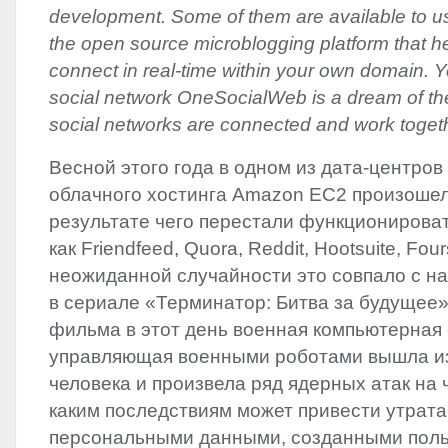
development. Some of them are available to us
the open source microblogging platform that h
connect in real-time within your own domain. Y
social network OneSocialWeb is a dream of the
social networks are connected and work togethe
Весной этого года в одном из дата-центро
облачного хостинга Amazon EC2 произоше
результате чего перестали функционирова
как Friendfeed, Quora, Reddit, Hootsuite, Fou
неожиданной случайности это совпало с на
в сериале «Терминатор: Битва за будущее»
фильма в этот день военная компьютерная 
управляющая военными роботами вышла из
человека и произвела ряд ядерных атак на 
каким последствиям может привести утрата
персональными данными, созданными поль