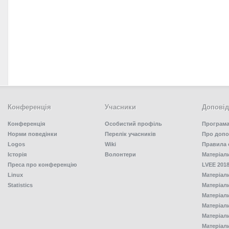
Конференція
Учасники
Доповід
Конференція
Особистий профіль
Програма
Норми поведінки
Перелік учасників
Про допо
Logos
Wiki
Правила 
Історія
Волонтери
Матеріал
Преса про конференцію
LVEE 2018
Linux
Матеріал
Statistics
Матеріал
Матеріал
Матеріал
Матеріал
Матеріал