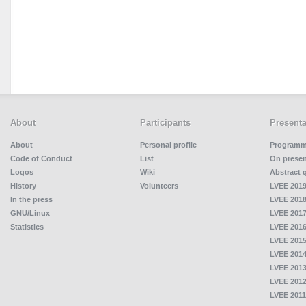
About
Participants
Presenta
About
Personal profile
Program
Code of Conduct
List
On presen
Logos
Wiki
Abstract 
History
Volunteers
LVEE 2019
In the press
LVEE 2018
GNU/Linux
LVEE 2017
Statistics
LVEE 2016
LVEE 2015
LVEE 2014
LVEE 2013
LVEE 2012
LVEE 2011