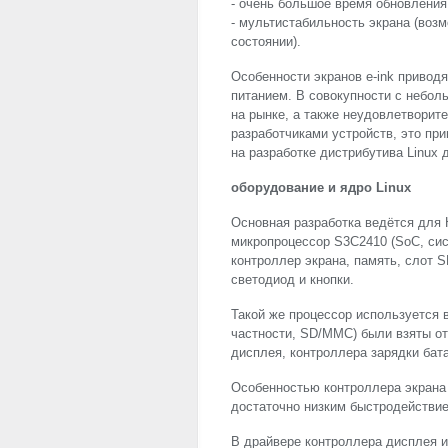
- очень большое время обновления 
- мультистабильность экрана (во
состоянии).
Особенности экранов e-ink привод
питанием. В совокупности с небол
на рынке, а также неудовлетвори
разработчиками устройств, это пр
на разработке дистрибутива Linux д
оборудование и ядро Linux
Основная разработка ведётся для H
микропроцессор S3C2410 (SoC, сис
контроллер экрана, память, слот S
светодиод и кнопки.
Такой же процессор используется 
частности, SD/
MMC
) были взяты о
дисплея, контроллера зарядки бат
Особенностью контроллера экрана
достаточно низким быстродействи
В драйвере контроллера дисплея 