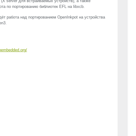
 (X server для встраиваемых устройств), а также
бота по портированию библиотек
EFL
на libxcb.
дёт работа над портированием OpenInkpot на устройства
en3.
enembedded.org/