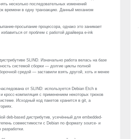
динять несколько последовательных изменений
ок времени в одну транзакцию. Данный механизм
ыпание-просыпание процессора, однако это занимает
 избавиться от проблем с работой драйвера e-ink
-дистрибутиве
SLIND
. Изначально работа велась на базе
ность системой сборки — долгие циклы полной
борочной средой — заставили взять другой, хоть и менее
унаследована от
SLIND
: используется Debian Etch в
 и кросс-компиляция с применением некоторых трюков
истеме. Исходный код пакетов хранится в git, а
ториях.
ой deb-based дистрибутив, усечённый для embedded-
епень совместимости с Debian по формату source- и
ю разработки.