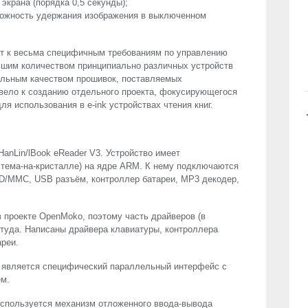
экрана (порядка 0,5 секунды);
зможность удержания изображения в выключенном
ят к весьма специфичным требованиям по управлению
ьшим количеством принципиально различных устройств
тельным качеством прошивок, поставляемых
ивело к созданию отдельного проекта, фокусирующегося
ля использования в e-ink устройствах чтения книг.
anLin/lBook eReader V3. Устройство имеет
тема-на-кристалле) на ядре
ARM
. К нему подключаются
D/
MMC
,
USB
разъём, контроллер батареи, MP3 декодер,
в проекте OpenMoko, поэтому часть драйверов (в
ттуда. Написаны драйвера клавиатуры, контроллера
ареи.
 является специфический параллельный интерфейс с
ем.
используется механизм отложенного ввода-вывода