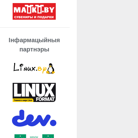
Інфармацыйныя
партнэры