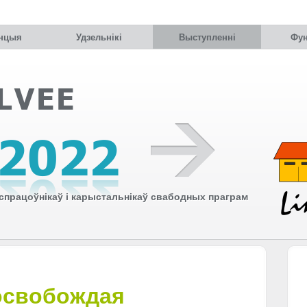
нцыя
Удзельнiкi
Выступленні
Фун
працоўнікаў і карыстальнікаў свабодных праграм
 освобождая