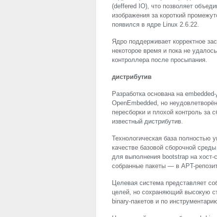
(deffered IO), что позволяет объе
изображения за короткий промежут
появился в ядре Linux 2.6.22.
Ядро поддерживает корректное зас
некоторое время и пока не удалось
контроллера после просыпания.
дистрибутив
Разработка основана на embedded
OpenEmbedded, но неудовлетворён
пересборки и плохой контроль за с
известный дистрибутив.
Технологическая база полностью 
качестве базовой сборочной среды
для выполнения bootstrap на хост-с
собранные пакеты — в
APT
-репози
Целевая система представляет соб
целей, но сохраняющий высокую ст
binary-пакетов и по инструментари