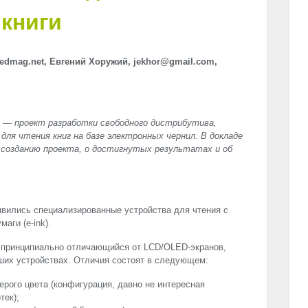
книги
edmag.net, Евгений Хоружий, jekhor@gmail.com,
t — проект разработки свободного дистрибутива,
для чтения книг на базе электронных чернил. В докладе
 созданию проекта, о достигнутых результатах и об
явились специализированные устройства для чтения с
аги (e-ink).
, принципиально отличающийся от
LCD
/
OLED
-экранов,
их устройствах. Отличия состоят в следующем:
ерого цвета (конфигурация, давно не интересная
тек);