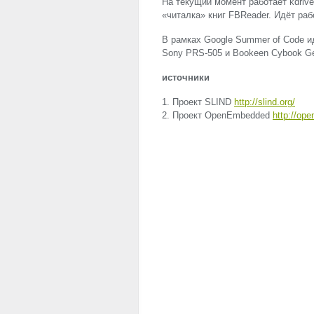
На текущий момент работает kdrive
«читалка» книг FBReader. Идёт ра
В рамках Google Summer of Code и
Sony
PRS
-505 и Bookeen Cybook G
источники
1. Проект
SLIND
http://slind.org/
2. Проект OpenEmbedded
http://op