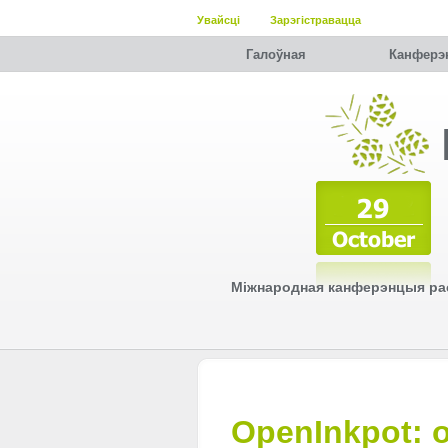
Увайсці
Зарэгістравацца
Галоўная
Канферэ
Міжнародная канферэнцыя рас
OpenInkpot: