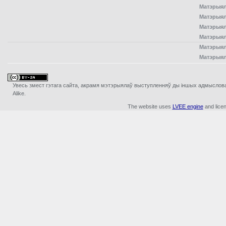
Матэрыял
Матэрыял
Матэрыял
Матэрыял
Матэрыял
Матэрыял
Увесь змест гэтага сайта, акрамя мэтэрыялаў выступленняў ды iншых адмыслова з
Alike.
The website uses
LVEE engine
and lice