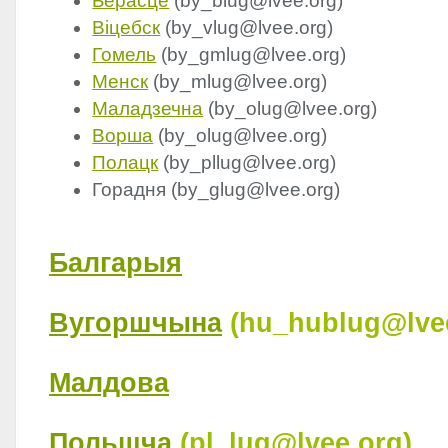
Берасце
(by_blug@lvee.org)
Віцебск
(by_vlug@lvee.org)
Гомель
(by_gmlug@lvee.org)
Менск
(by_mlug@lvee.org)
Маладзечна
(by_olug@lvee.org)
Ворша
(by_olug@lvee.org)
Полацк
(by_pllug@lvee.org)
Горадня
(by_glug@lvee.org)
Балгарыя
Вугоршчына
(hu_hublug@lve
Малдова
Польшча
(pl_lug@lvee.org)