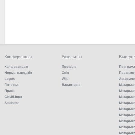
Канферэнцыя
Удзельнiкi
Выступл
Канферэнцыя
Профіль
Праграма
Нормы паводзін
Спiс
Пра выст
Logos
Wiki
Афармлен
Гісторыя
Валантэры
Матэрыял
Прэса
Матэрыялы
GNU/Linux
Матэрыял
Statistics
Матэрыялы
Матэрыял
Матэрыялы
Матэрыялы
Матэрыял
Матэрыял