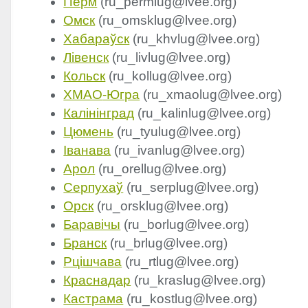
Перм
(ru_permlug@lvee.org)
Омск
(ru_omsklug@lvee.org)
Хабараўск
(ru_khvlug@lvee.org)
Лівенск
(ru_livlug@lvee.org)
Кольск
(ru_kollug@lvee.org)
XMAO
-Югра
(ru_xmaolug@lvee.org)
Калінінград
(ru_kalinlug@lvee.org)
Цюмень
(ru_tyulug@lvee.org)
Іванава
(ru_ivanlug@lvee.org)
Арол
(ru_orellug@lvee.org)
Серпухаў
(ru_serplug@lvee.org)
Орск
(ru_orsklug@lvee.org)
Баравічы
(ru_borlug@lvee.org)
Бранск
(ru_brlug@lvee.org)
Рцішчава
(ru_rtlug@lvee.org)
Краснадар
(ru_kraslug@lvee.org)
Кастрама
(ru_kostlug@lvee.org)