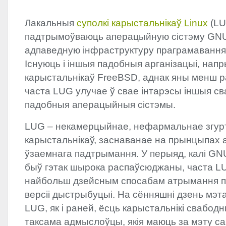
Лакальныя
суполкі карыстальнікаў Linux
(LU
падтрымоўваюць аперацыйную сістэму
GN
адпаведную інфраструктуру праграмавання ў
Існуюць і іншыя падобныя арганізацыі, напр
карыстальнікаў FreeBSD, аднак яны менш ра
часта
LUG
улучае ў свае інтарэсы іншыя с
падобныя аперацыйныя сістэмы.
LUG
– некамерцыйнае, нефармальнае згур
карыстальнікаў, заснаванае на прынцыпах а
ўзаемнага падтрымання. У перыяд, калі
GN
быў гэтак шырока распаўсюджаны, часта
L
найбольш дзейсным спосабам атрымання п
версіі дыстрыбуцыі. На сённяшні дзень мэ
LUG
, як і раней, ёсць карыстальнікі свабод
таксама адмыслоўцы, якія маюць за мэту с