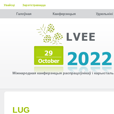
Увайсці
Зарэгістравацца
Галоўная
Канферэнцыя
Удзельнiкi
Міжнародная канферэнцыя распрацоўнікаў і карысталь
LUG