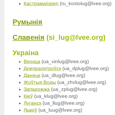
Кастрама/open
(ru_kostolug@lvee.org)
Румынія
Славенія
(si_lug@lvee.org)
Украіна
Вінніца
(ua_vinlug@lvee.org)
Днепрапятроўск
(ua_dplug@lvee.org)
Данецк
(ua_dlug@lvee.org)
Жоўтыя Воды
(ua_zhvlug@lvee.org)
Запарожжа
(ua_zplug@lvee.org)
Кіеў
(ua_klug@lvee.org)
Луганск
(ua_llug@lvee.org)
Львоў
(ua_luug@lvee.org)