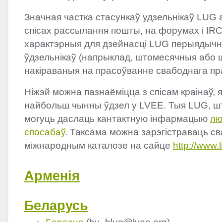
Значная частка стасункаў удзельнікаў
LUG
а
спісах рассылання пошты, на форумах і
IR
характэрныя для дзейнасці
LUG
перыядычн
ўдзельнікаў (напрыклад, штомесячныя або 
накіраваныя на прасоўванне свабоднага пр
Ніжэй можна пазнаёміцца з спісам краінаў, я
найбольш чынны ўдзел у
LVEE
. Тыя
LUG
, ш
могуць даслаць кантактную інфармацыю
лю
спосабаў
. Таксама можна зарэгістраваць св
міжнародным каталозе на сайце
http://www.
Арменія
Беларусь