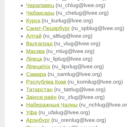
Чарапавец
(ru_chlug@lvee.org)
Чабаксары
(ru_chelug@lvee.org)
Курск
(ru_kurlug@lvee.org)
Санкт-Пецярбург
(ru_spblug@lvee.org)
Алтай
(ru_altlug@lvee.org)
Валгаград
(ru_vlug@lvee.org)
Масква
(ru_mlug@lvee.org)
Ліпецк
(ru_liplug@lvee.org)
Ліпецк/nix
(ru_lipxlug@lvee.org)
Самара
(ru_samlug@lvee.org)
Рэспубліка Комі
(ru_komilug@lvee.org)
Татарстан
(ru_tatrlug@lvee.org)
Заінскі раён
(ru_zlug@lvee.org)
Наберажныя Чалны
(ru_nchlug@lvee.or
Уфа
(ru_ufalug@lvee.org)
Арэнбург
(ru_orenlug@lvee.org)