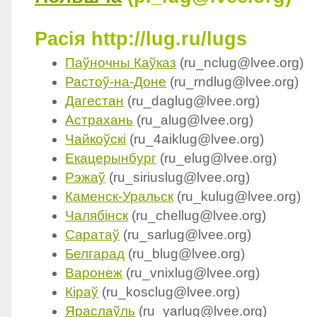
Расія
http://lug.ru/lugs
Паўночны Каўказ
(ru_nclug@lvee.org)
Растоў-на-Доне
(ru_rndlug@lvee.org)
Дагестан
(ru_daglug@lvee.org)
Астрахань
(ru_alug@lvee.org)
Чайкоўскі
(ru_4aiklug@lvee.org)
Екацерынбург
(ru_elug@lvee.org)
Рэжаў
(ru_siriuslug@lvee.org)
Каменск-Уральск
(ru_kulug@lvee.org)
Чалябінск
(ru_chellug@lvee.org)
Саратаў
(ru_sarlug@lvee.org)
Белгарад
(ru_blug@lvee.org)
Варонеж
(ru_vnixlug@lvee.org)
Кіраў
(ru_kosclug@lvee.org)
Яраслаўль
(ru_yarlug@lvee.org)