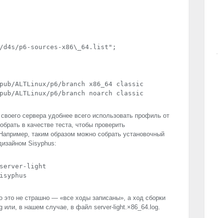
/d4s/p6-sources-x86\_64.list";

pub/ALTLinux/p6/branch x86_64 classic

pub/ALTLinux/p6/branch noarch classic
 своего сервера удобнее всего использовать профиль от
обрать в качестве теста, чтобы проверить
Например, таким образом можно собрать установочный
дизайном Sisyphus:
server-light

isyphus
о это не страшно — «все ходы записаны», а ход сборки
og или, в нашем случае, в файл server-light.×86_64.log.