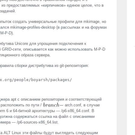
из предоставляемых «кирпичиков» единое целое, что в
задачей.
опыток создать универсальные профили для mkimage, но
лся mkimage-profiles-desktop (в рассылках и на форумах
M-P-D).
ибутива Unicore для упрощения подключения к
й
GRID
-сети, описывается как можно использовать M-P-D
ляционного образа сервера.
авила сборки дистрибутива из git-репозитория:
x.org/people/boyarsh/packages/

жера apt с описанием репозитория и соответствующей
расположить по пути /
arch.conf, в случае
orm 6 и 64-битной архитектуры — /p6-x86_64.conf. В
должна содержаться ссылка на файл с описаниями
мера — /p6-sources-x86_64.list.
ла
ALT
Linux эти файлы будут выглядеть следующим