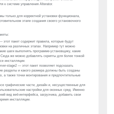
я к системе управления Alterator.
мы только для корректной установки функционала,
отовительном этапе создания своего установочного
кеты:
ver — этот пакет содержит правила, которые будут
новки на различных этапах. Например тут можно
какие шаги выполнять программе-установщику, какие
. Сюда же можно добавлять скрипты для более тонкой
ссе инсталляции.
-server-stage2 — этот пакет позволяет подсказать
ие разделы и какого размера должны быть созданы
ю, а также точки монтирования и предпочтительные
все графические части, дизайн и, несущественные для
ользовательские настройки для оконных сред. Именно
ий вид веб-интерфейса, загрузчика, добавить свои
 время инсталляции.