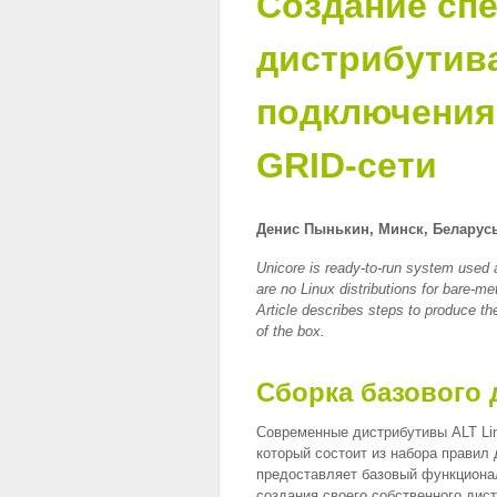
Создание сп
дистрибутива
подключения
GRID-сети
Денис Пынькин, Минск, Беларус
Unicore is ready-to-run system used 
are no Linux distributions for bare-met
Article describes steps to produce t
of the box.
Сборка базового 
Современные дистрибутивы
ALT
Li
который состоит из набора правил
предоставляет базовый функционал
создания своего собственного дис