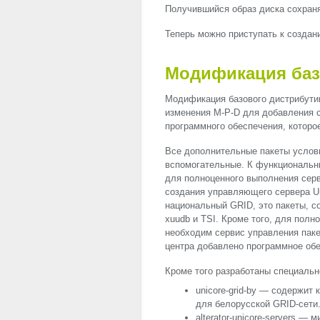
Получившийся образ диска сохраня
Теперь можно приступать к создан
Модификация баз
Модификация базового дистрибути
изменения M-P-D для добавления с
программного обеспечения, которое
Все дополнительные пакеты условн
вспомогательные. К функциональн
для полноценного выполнения серв
создания управляющего сервера Un
национальный
GRID
, это пакеты, 
xuudb и
TSI
. Кроме того, для пол
необходим сервис управления паке
центра добавлено программное обе
Кроме того разработаны специальн
unicore-grid-by — содержи
для белорусской
GRID
-сети
alterator-unicore-servers —