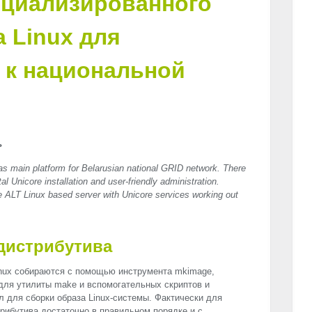
ециализированного
 Linux для
 к национальной
ь
as main platform for Belarusian national
GRID
network. There
al Unicore installation and user-friendly administration.
he
ALT
Linux based server with Unicore services working out
дистрибутива
nux собираются с помощью инструмента mkimage,
 для утилиты make и вспомогательных скриптов и
 для сборки образа Linux-системы. Фактически для
трибутива достаточно в правильном порядке и с