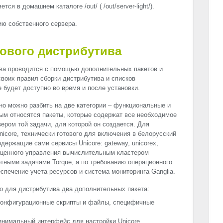
ется в домашнем каталоге /out/
( /out/server-light/).
ию собственного сервера.
ового дистрибутива
ва проводится с помощью дополнительных пакетов и
воих правил сборки дистрибутива и списков
 будет доступно во время и после установки.
о можно разбить на две категории – функциональные и
ым относятся пакеты, которые содержат все необходимое
ером той задачи, для которой он создается. Для
icore, технически готового для включения в белорусский
содержащие сами сервисы Unicore: gateway, unicorex,
ноценного управления вычислительным кластером
тными задачами Torque, а по требованию операционного
спечение учета ресурсов и система мониторинга Ganglia.
о для дистрибутива два дополнительных пакета:
т конфигурационные скрипты и файлы, специфичные
.
 минимальный интерфейс для настройки Unicore,