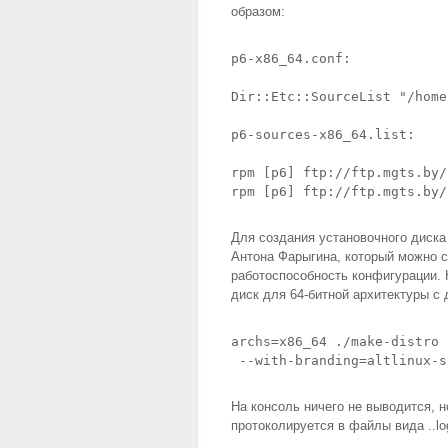
образом:
p6-x86_64.conf:

Dir::Etc::SourceList "/home
p6-sources-x86_64.list:

rpm [p6] ftp://ftp.mgts.by/
rpm [p6] ftp://ftp.mgts.by/
Для создания установочного диска
Антона Фарыгина, который можно с
работоспособность конфигурации. 
диск для 64-битной архитектуры с 
archs=x86_64 ./make-distro 
 --with-branding=altlinux-s
На консоль ничего не выводится, н
протоколируется в файлы вида
.
.l