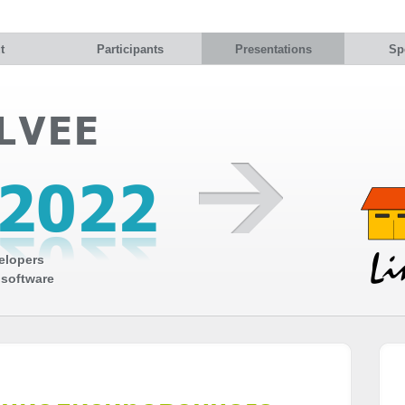
t
Participants
Presentations
Sp
elopers
 software