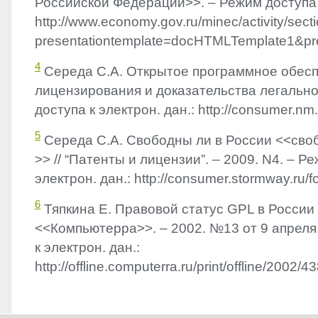
Российской Федерации>>. – Режим доступа к
http://www.economy.gov.ru/minec/activity/sec
presentationtemplate=docHTMLTemplate1&p
4
Середа С.А. Открытое программное обес
лицензирования и доказательства легально
доступа к электрон. дан.: http://consumer.nm
5
Середа С.А. Свободны ли в России <<сво
>> // “Патенты и лицензии”. – 2009. N4. – Р
электрон. дан.: http://consumer.stormway.ru/
6
Тяпкина Е. Правовой статус
GPL
в России 
<<Компьютерра>>. – 2002. №13 от 9 апреля
к электрон. дан.:
http://offline.computerra.ru/print/offline/2002/4