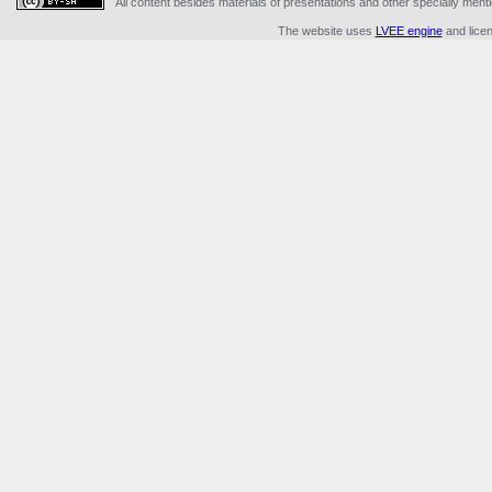
All content besides materials of presentations and other specially me
The website uses
LVEE engine
and lice