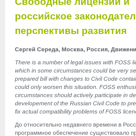
Свободные лицензии и
российское законодател
перспективы развития
Сергей Середа, Москва, Россия, Движен
There is a number of legal issues with
FOSS
l
which in some circumstances could be very se
prepared bill with changes to Civil Code contain
could only worsen this situation.
FOSS
enthusi
circumstances should actively participate in d
developement of the Russian Civil Code to pre
fix actual compatibility problems of
FOSS
licen
До относительно недавнего времени в Рос
программное обеспечение существовало пр