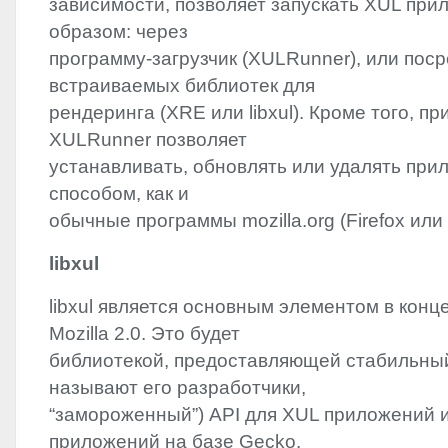
зависимости, позволяет запускать
XUL
прил
образом: через
программу-загрузчик (XULRunner), или пос
встраиваемых библиотек для
рендеринга (
XRE
или libxul). Кроме того, п
XULRunner позволяет
устанавливать, обновлять или удалять при
способом, как и
обычные программы mozilla.org (Firefox или 
libxul
libxul является основным элементом в конц
Mozilla 2.0. Это будет
библиотекой, предоставляющей стабильный 
называют его разработчики,
“замороженный”)
API
для
XUL
приложений и
приложений на базе Gecko.