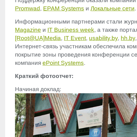
Поддержку конференции оказали компани
Promwad
,
EPAM
Systems
и
Локальные сети
.
Информационными партнерами стали жур
Magazine
и
IT Business week
, а также порт
[Root@UA]Media
,
IT Event
,
usability.by
,
hh.by
Интернет-связь участникам обеспечила ко
покрытие зоны проведения конференции сет
компания
ePoint Systems
.
Краткий фотоотчет:
Начиная доклад: