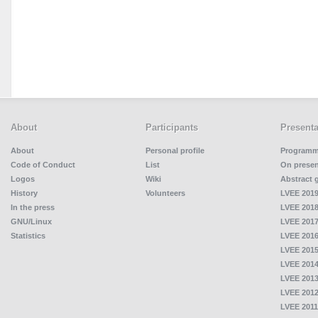
About
Participants
Presenta
About
Personal profile
Program
Code of Conduct
List
On presen
Logos
Wiki
Abstract 
History
Volunteers
LVEE 2019
In the press
LVEE 2018
GNU/Linux
LVEE 2017
Statistics
LVEE 2016
LVEE 2015
LVEE 2014
LVEE 2013
LVEE 2012
LVEE 2011