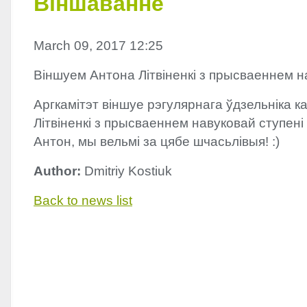
Віншаванне
March 09, 2017 12:25
Віншуем Антона Літвіненкі з прысваеннем н
Аргкамітэт віншуе рэгулярнага ўдзельніка 
Літвіненкі з прысваеннем навуковай ступені
Антон, мы вельмі за цябе шчасьлівыя! :)
Author:
Dmitriy Kostiuk
Back to news list