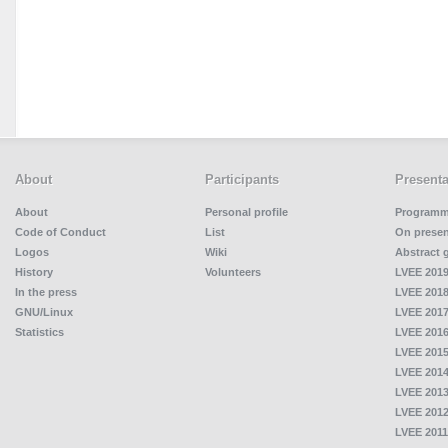
About
Participants
Presenta
About
Personal profile
Program
Code of Conduct
List
On presen
Logos
Wiki
Abstract 
History
Volunteers
LVEE 2019
In the press
LVEE 2018
GNU/Linux
LVEE 2017
Statistics
LVEE 2016
LVEE 2015
LVEE 2014
LVEE 2013
LVEE 2012
LVEE 2011