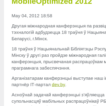
MobileOptimized 2012
May 04, 2012 18:58
Другая міжнародная канферэнцыя па развіц
тэхналогiй адбудзецца 18 траўня ў Нацыян
Беларусі, г.Мінск.
18 траўня ў Нацыянальнай Бібліятэцы Рэспуб
Мінску ў другі раз пройдзе міжнародная гал
канферэнцыя, прысвечаная распрацоўкам м
праграмнага забеспячэння.
Арганізатарам канферэнцыі выступае наш
партнёр ІТ-партал
dev.by
.
Асноўнай задачай канферэнцыі з’яўляецца
супольнасцяў мабільных распрацоўнікаў РБ