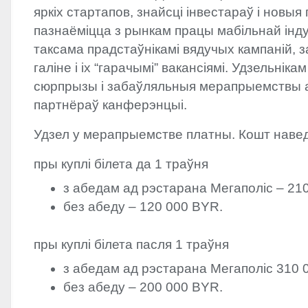
яркіх стартапов, знайсці інвестараў і новыя
пазнаёміцца ​​з рынкам працы мабільнай інду
таксама прадстаўнікамі вядучых кампаній, з
галіне і іх “гарачымі” вакансіямі. Удзельнік
сюрпрызы і забаўляльныя мерапрыемствы ад
партнёраў канферэнцыі.
Удзел у мерапрыемстве платны. Кошт наве
пры куплі білета да 1 траўня
з абедам ад рэстарана Мегаполіс – 21
без абеду – 120 000
BYR
.
пры куплі білета пасля 1 траўня
з абедам ад рэстарана Мегаполіс 310
без абеду – 200 000
BYR
.