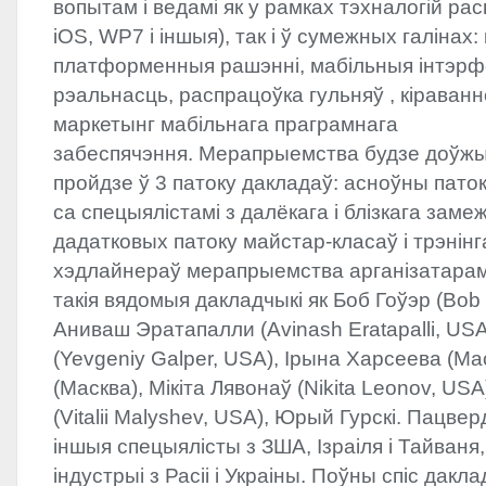
вопытам і ведамі як у рамках тэхналогій рас
iOS, WP7 і іншыя), так і ў сумежных галінах: 
платформенныя рашэнні, мабільныя інтэрф
рэальнасць, распрацоўка гульняў , кіраванне
маркетынг мабільнага праграмнага
забеспячэння. Мерапрыемства будзе доўжыц
пройдзе ў 3 патоку дакладаў: асноўны пато
са спецыялістамі з далёкага і блізкага заме
дадатковых патоку майстар-класаў і трэнінга
хэдлайнераў мерапрыемства арганізатара
такія вядомыя дакладчыкі як Боб Гоўэр (Bob
Аниваш Эратапалли (Avinash Eratapalli,
US
(Yevgeniy Galper,
USA
), Ірына Харсеева (Мас
(Масква), Мікіта Лявонаў (Nikita Leonov,
USA
(Vitalii Malyshev,
USA
), Юрый Гурскі. Пацверд
іншыя спецыялісты з ЗША, Ізраіля і Тайваня
індустрыі з Расіі і Украіны. Поўны спіс дакл