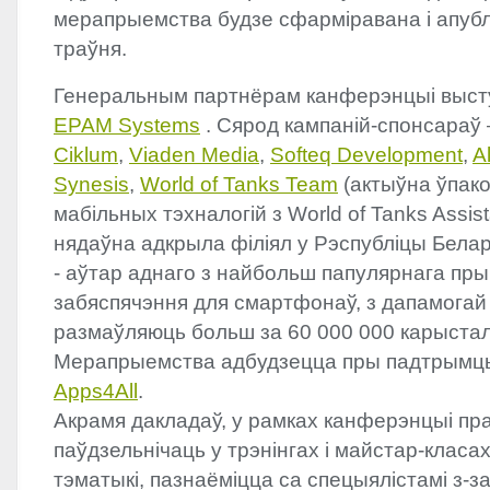
мерапрыемства будзе сфарміравана і апубл
траўня.
Генеральным партнёрам канферэнцыі высту
EPAM
Systems
. Сярод кампаній-спонсараў
Ciklum
,
Viaden Media
,
Softeq Development
,
A
Synesis
,
World of Tanks Team
(актыўна ўпак
мабільных тэхналогій з World of Tanks Assist
нядаўна адкрыла філіял у Рэспубліцы Бела
- аўтар аднаго з найбольш папулярнага пр
забяспячэння для смартфонаў, з дапамогай
размаўляюць больш за 60 000 000 карыстал
Мерапрыемства адбудзецца пры падтрымц
Apps4All
.
Акрамя дакладаў, у рамках канферэнцыі пр
паўдзельнічаць у трэнінгах і майстар-класа
тэматыкі, пазнаёміцца ​​са спецыялістамі з-з