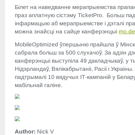
Білет на наведванне мерапрыемства прап
праз аплатную сістэму TicketPro. Больш п
інфармацыю аб мерапрыемстве і дэталі пр
можна знайсці на сайце канферэнцыі
mo.de
MobileOptimized ўпершыню прайшла ў Мінску
сабрала больш за 500 слухачоў. За адзін дз
канферэнцыі выступіла 49 дакладчыкаў, у ты
Нідэрландаў, Вялікабрытаніі, Расіі і Украін
падтрымалі 10 вядучых ІТ-кампаній у Белару
мабільнай галіне.
Author:
Nick V