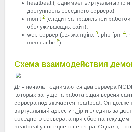
heartbeat (поднимает виртуальный ip и
доступность соседнего сервера);
2
monit
(следит за правильной работой
обслуживающих сайт);
3
4
web-сервер (связка nginx
, php-fpm
, 
6
memcache
).
Схема взаимодействия демо
Для начала поднимаются два сервера NOD
которых запущена работающая версия сайт
сервера подключается heartbeat. Он должен
виртуальный адрес virt_ip и следить за дос
соседнего сервера, а при сбое на текущем –
heartbeat’у соседнего сервера. Однако, это