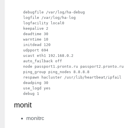
    debugfile /var/log/ha-debug

    logfile /var/log/ha-log

    logfacility local0

    keepalive 2

    deadtime 30

    warntime 10

    initdead 120

    udpport 694

    ucast eth1 192.168.0.2

    auto_failback off

    node passport1.pronto.ru passport2.pronto.ru

    ping_group ping_nodes 8.8.8.8

    respawn hacluster /usr/lib/heartbeat/ipfail

    deadping 30

    use_logd yes

monit
monitrc