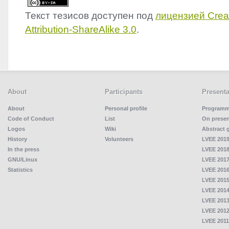
Текст тезисов доступен под
лицензией Cre
Attribution-ShareAlike 3.0
.
About
Participants
Presenta
About
Personal profile
Program
Code of Conduct
List
On presen
Logos
Wiki
Abstract 
History
Volunteers
LVEE 2019
In the press
LVEE 2018
GNU/Linux
LVEE 2017
Statistics
LVEE 2016
LVEE 2015
LVEE 2014
LVEE 2013
LVEE 2012
LVEE 2011