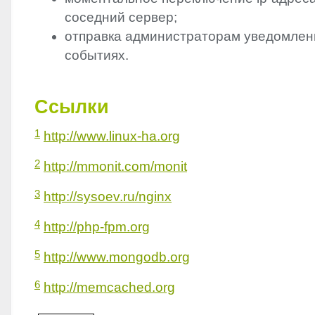
соседний сервер;
отправка администраторам уведомлен
событиях.
Ссылки
1
http://www.linux-ha.org
2
http://mmonit.com/monit
3
http://sysoev.ru/nginx
4
http://php-fpm.org
5
http://www.mongodb.org
6
http://memcached.org