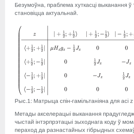
Безумоўна, праблема хуткасці выканання ў 
становіцца актуальнай.
Рыс.1: Матрыца спін-гамільтаніяна для асі 
Метады акселерацыі выканання прадуглед
чыстай інтэрпрэтацыі зыходнага коду ў мом
пераход да разнастайных гібрыдных схемаў