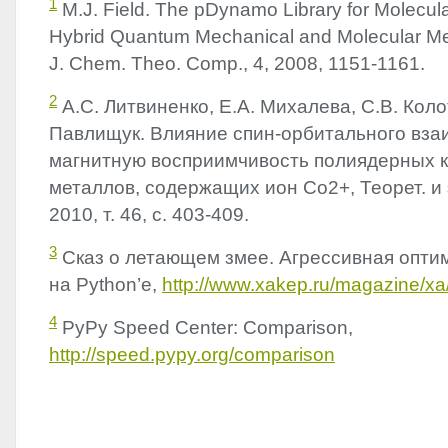
1
M.J. Field. The pDynamo Library for Molecula
Hybrid Quantum Mechanical and Molecular Mec
J. Chem. Theo. Comp., 4, 2008, 1151-1161.
2
А.С. Литвиненко, Е.А. Михалева, С.В. Коло
Павлищук. Влияние спин-орбитального вза
магнитную восприимчивость полиядерных к
металлов, содержащих ион Co2+, Теорет. и 
2010, т. 46, с. 403-409.
3
Сказ о летающем змее. Агрессивная опти
на Python’e,
http://www.xakep.ru/magazine/xa
4
PyPy Speed Center: Comparison,
http://speed.pypy.org/comparison