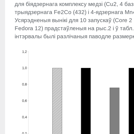
для біядзернага комплексу медзі (Cu2, 4 баз
трыядзернага Fe2Co (432) і 4-ядзернага Mn4
Усярэдненыя вынікі для 10 запускаў (Core 2
Fedora 12) прадстаўленыя на рыс.2 і ў табл
інтэрвалы былі разлічаныя паводле размер