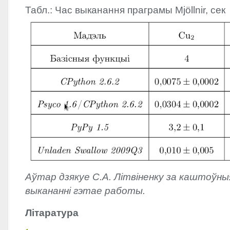
Табл.: Час выканання праграмы Mjöllnir, сек
Аўтар дзякуе С.А. Літвіненку за каштоўн
выкананні гэтае работы.
Лiтаратура