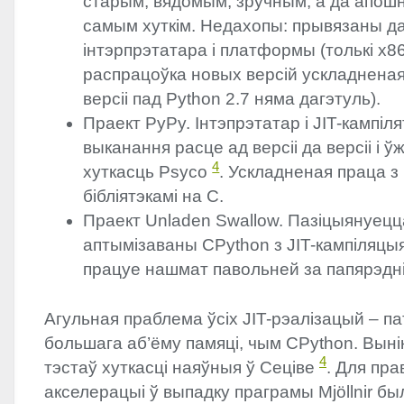
старым, вядомым, зручным, а да апошн
самым хуткім. Недахопы: прывязаны да
інтэрпрэтатара і платформы (толькі x8
распрацоўка новых версій ускладненая
версіі пад Python 2.7 няма дагэтуль).
Праект PyPy. Iнтэпрэтатар і
JIT
-кампіля
выканання расце ад версіі да версіі і 
4
хуткасць Psyco
. Ускладненая праца з
бібліятэкамі на C.
Праект Unladen Swallow. Пазіцыянуецц
аптымізаваны CPython з
JIT
-кампіляцы
працуе нашмат павольней за папярэдні
Агульная праблема ўсіх
JIT
-рэалізацый – п
большага аб’ёму памяці, чым CPython. Выні
4
тэстаў хуткасці наяўныя ў Сеціве
. Для пра
акселерацыі ў выпадку праграмы Mjöllnir б