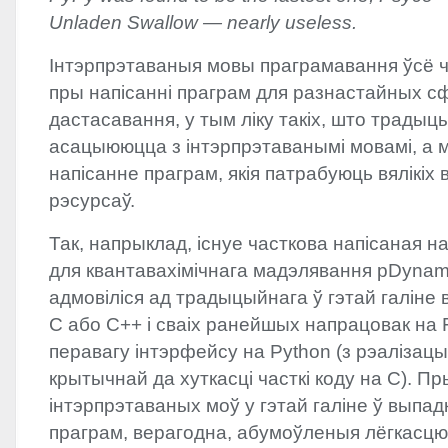
Unladen Swallow — nearly useless.
Інтэрпрэтаваныя мовы праграмавання ўсё
пры напісанні праграм для разнастайных с
дастасавання, у тым ліку такіх, што традыц
асацыююцца з інтэрпрэтаванымі мовамі, а м
напісанне праграм, якія патрабуюць вялікіх
рэсурсаў.
Так, напрыклад, існуе часткова напісаная на
для квантавахімічнага мадэлявання pDyna
адмовіліся ад традыцыйнага ў гэтай галіне в
C або C++ і сваіх ранейшых напрацовак на Fo
перавагу інтэрфейсу на Python (з рэаліза
крытычнай да хуткасці часткі коду на C). 
інтэрпрэтаваных моў у гэтай галіне ў выпад
праграм, верагодна, абумоўленыя лёгкасцю