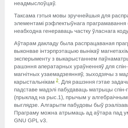
неадмыслоўцаў.
Таксама гэтыя мовы зручнейшыя для распра
элементамі рэфлектыўнага праграмавання (
неабходна генераваць частку ўласнага коду
Аўтарам дакладу была распрацаваная прагра
выконвае інтэрпрэтацыю вынікаў магнетахім
эксперыменту з выкарыстаннем паўнаматр
рашэння аператарных ураўненняў для спін-
магнітных узаемадзеянняў, зыходзячы з мад
2
карыстальнікам
. Для рашэння гэтае зада
падставе мадэлі пабудаваць матрыцы спін-г
(прыклад на рыс.1), прычым у алгебраічным
выглядзе. Алгарытм пабудовы быў рэалізав
Праграму можна атрымаць ад аўтара пад умо
GNU
GPL
v3.