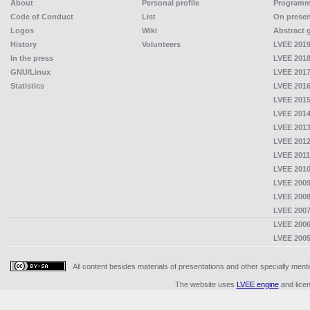
About
Personal profile
Program
Code of Conduct
List
On presen
Logos
Wiki
Abstract 
History
Volunteers
LVEE 2019
In the press
LVEE 2018
GNU/Linux
LVEE 2017
Statistics
LVEE 2016
LVEE 2015
LVEE 2014
LVEE 2013
LVEE 2012
LVEE 2011
LVEE 2010
LVEE 2009
LVEE 2008
LVEE 2007
LVEE 2006
LVEE 2005
All content besides materials of presentations and other specially me
The website uses
LVEE engine
and lice