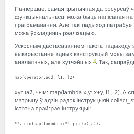
Па-першае, самая крытычная да рэсурсаў ч
функцыянальнасці можа быць напісаная на
праграмавання. Але такі падыход патрабуе 
можа ўскладняць рэалізацыю.
Ускосным дастасаваннем такога падыходу 
выкарыстанне адных канструкцый мовы зам
3
аналагічных, але хутчэйшых
. Так, сапраўд
map(operator.add, l1, l2)
хутчэй, чым: map(lambda x,y: x+y, l1, l2). А 
матрыцу ў адзін радок інструкцыяй collect_str
істотна прайграе інструкцыі:
"".join(map(lambda x:"".join(x),a)).