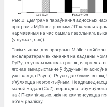
Рыс.2: Дыяграма параўнання адносных час
праграмы Mjöllnir з рознымі
JIT
-кампілятарам
нармаваныя на час самага павольнага выка
(у дужках, сек)).
Такім чынам, для праграмы Mjöllnir найбо
акселератарам выканання на дадзены мома
PyPy, і з улікам імклівага развіцця праекта
ягонае выкарыстанне ў будучыні як асноўна
ужываецца Psyco). Psyco дае блізкія вынікі,
з’яўляецца неэфектыўным. Неадпаведнасць
малой мадэлі (Cu2), верагодна, абумоўлена
на
JIT
-кампіляцыю, якія не кампенсуюцца пр
аб’ём разлікаў.