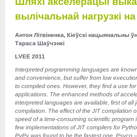
Шляхі акселерацыі вык
вылічальнай нагрузкі на
Антон Літвіненка, Кіеўскі нацыянальны ўн
Тараса Шаўчэнкі
LVEE
2011
Interpreted programming languages are known for
and convenience, but suffer from low executi
to compiled ones. However, they find a use fo
applications. The enhanced methods of acceler
interpreted languages are available, first of all j
compilation. The effect of the
JIT
compilation o
speed of a time-consuming scientific program i
few implementations of
JIT
compilers for Pyth
PyPy was found to be the fastest one, Psyco — 