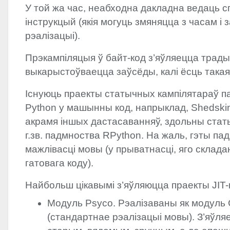
У той жа час, неабходна дакладна ведаць с
інструкцый (якія могуць змяняцца з часам і
рэалізацыі).
Прэкампіляцыя ў байт-код з’яўляецца трад
выкарыстоўваецца заўсёды, калі ёсць такая
Існуюць праекты статычных кампілятараў 
Python у машынны код, напрыклад, Shedskin
акрамя іншых дастасаванняў, здольны стат
г.зв. падмноства RPython. На жаль, гэты п
мажлівасці мовы (у прыватнасці, яго склад
гатовага коду).
Найбольш цікавымі з’яўляюцца праекты
JIT
Модуль Psyco. Рэалізаваны як модуль
(стандартнае рэалізацыі мовы). З’яўл