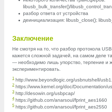
libusb_bulk_transfer()/libusb_control_trans
разбор ответа от устройства
деинициализация: libusb_close(); libusb_
Заключение
Не смотря на то, что разбор протокола
USB
кажется сложной задачей, на самом деле т
— необходимо лишь упорство, терпение и 
экспериментировать.
1
http://www.beyondlogic.org/usbnutshell/usb1
2
https://www.kernel.org/doc/Documentation/u
3
http://desowin.org/usbpcap/
4
https://github.com/anarsoul/fprint_aes1660
5
https://github.com/anarsoul/fprint_aes2550