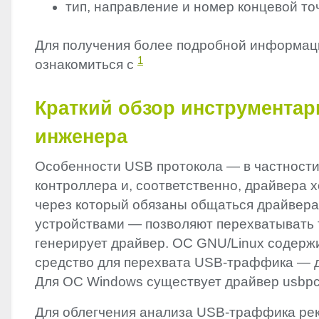
тип, направление и номер концевой то
Для получения более подробной информац
1
ознакомиться с
Краткий обзор инструментар
инженера
Особенности
USB
протокола — в частности
контроллера и, соответственно, драйвера х
через который обязаны общаться драйвера
устройствами — позволяют перехватывать
генерирует драйвер. ОС
GNU
/Linux содерж
средство для перехвата
USB
-траффика — 
Для ОС Windows существует драйвер usbp
Для облегчения анализа
USB
-траффика ре