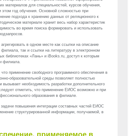
х материалов для специальностей, курсов обучения,
и этом год обучения. Основной сложностью при
нение подхода к хранению данных от реляционного к
тодическом материале хранит весь набор характеристик
ходимость во время поиска формировать и использовать
подзапросов.
агрегировать в одном месте как ссылки на описание
и филиала, так и ссылки на литературу в электронном
х библиотеках «Лань» и iBooks.ru, доступ к которым
ти филиала.
 что применение свободного программного обеспечения в
онно-образовательной среды позволяет полностью
и вызывает необходимость разработки дополнительного
следует отметить, что применение ЕИОС возможно и при
офессионального образования в филиале.
я задачи повышения интеграции составных частей ЕИОС
менение структурированной информации, получаемой, в
спечение, применяемое в