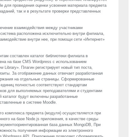
le для проведения оценки усвоения материала предмета
заданий, так и в результате проверки представленных
печение взаимодействия между участниками
к. система расположена исключительно внутри филиала,
взаимодействие внутри нее, при помощи сети «Интернет»
нтам составлен каталог библиотеки филиала в
ена на базе
CMS
Wordpress с использованием
w Library». Плагин регистрирует новый тип поста,
изиты. За отображение данных отвечает разработанная
ержания на отдельные страницы. Сформированные
 единиц полностью соответствуют стандартам
ков для выполняемых преподавателями и студентами
ый каталог будут включены разработанные
ставленные в системе Moodle.
го комплекса предмета (модуля) осуществляется при
ного на базе Node.js приложения, в качестве среды
документоориентированная база данных MongoDB, При
можность получения информации из электронного
з Wordpress
API
. Приложение позволяет сформировать