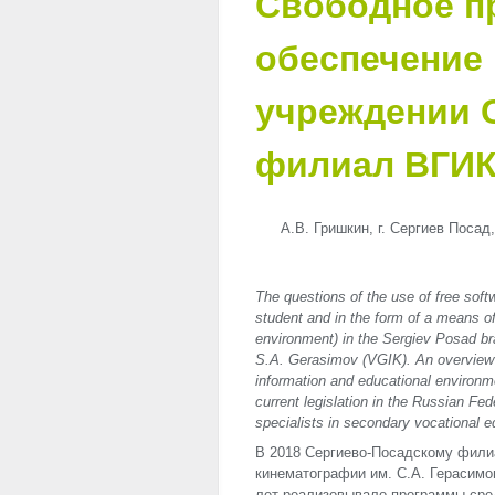
Свободное п
обеспечение
учреждении 
филиал ВГИК 
А.В. Гришкин, г. Сергиев Посад
The questions of the use of free soft
student and in the form of a means of
environment) in the Sergiev Posad br
S.A. Gerasimov (VGIK). An overview i
information and educational environme
current legislation in the Russian Fed
specialists in secondary vocational e
В 2018 Сергиево-Посадскому фили
кинематографии им. С.А. Герасимо
лет реализовывало программы сред