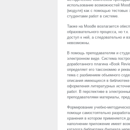
использование возможностей Mood
(модуля) как с помощью тестовых 
студентами работ в системе.
Также на Moodle возлагается обес
образовательного процесса, но т.
доступ к ней, а следовательно и 
невозможны.
В помощь преподавателям и студе
электронном виде. Система постро
доработанного плагина «Book Revie
определяет его таксономию и рекв
тема с разбиением объемного сод
описания имеющихся в библиотеке
оформления литературных источни
работ. В перспективе в электронн
преподавателями материалы, пред
Формирование учебно-методическо
помощи самостоятельно разработан
хранения в котором применяется 
наполнении приложение имеет воз
каталога библиотеки филиала чере