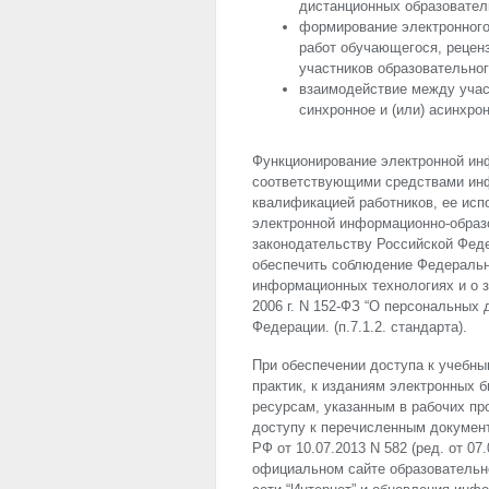
дистанционных образовател
формирование электронного
работ обучающегося, реценз
участников образовательног
взаимодействие между учас
синхронное и (или) асинхро
Функционирование электронной ин
соответствующими средствами ин
квалификацией работников, ее ис
электронной информационно-образ
законодательству Российской Феде
обеспечить соблюдение Федеральны
информационных технологиях и о 
2006 г. N 152-ФЗ “О персональных
Федерации. (п.7.1.2. стандарта).
При обеспечении доступа к учебны
практик, к изданиям электронных 
ресурсам, указанным в рабочих пр
доступу к перечисленным докумен
РФ от 10.07.2013 N 582 (ред. от 0
официальном сайте образовательн