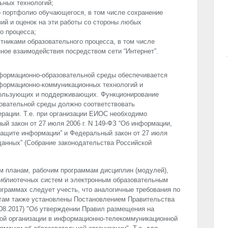
ьных технологий;
 портфолио обучающегося, в том числе сохранение
ий и оценок на эти работы со стороны любых
о процесса;
тниками образовательного процесса, в том числе
нное взаимодействия посредством сети “Интернет”.
формационно-образовательной среды обеспечивается
формационно-коммуникационных технологий и
пользующих и поддерживающих. Функционирование
овательной среды должно соответствовать
рации. Т.е. при организации ЕИОС необходимо
й закон от 27 июля 2006 г. N 149-ФЗ “Об информации,
защите информации” и Федеральный закон от 27 июля
 данных” (Собрание законодательства Российской
м планам, рабочим программам дисциплин (модулей),
библиотечных систем и электронным образовательным
ограммах следует учесть, что аналогичные требования по
там также установлены Постановлением Правительства
7.08.2017) "Об утверждении Правил размещения на
ой организации в информационно-телекоммуникационной