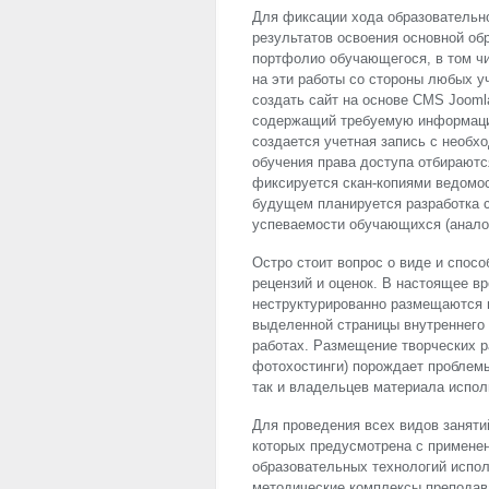
Для фиксации хода образовательно
результатов освоения основной об
портфолио обучающегося, в том чи
на эти работы со стороны любых у
создать сайт на основе
CMS
Joomla
содержащий требуемую информаци
создается учетная запись с необх
обучения права доступа отбираютс
фиксируется скан-копиями ведомос
будущем планируется разработка 
успеваемости обучающихся (анало
Остро стоит вопрос о виде и спос
рецензий и оценок. В настоящее в
неструктурированно размещаются 
выделенной страницы внутреннего
работах. Размещение творческих ра
фотохостинги) порождает проблемы
так и владельцев материала испол
Для проведения всех видов заняти
которых предусмотрена с применен
образовательных технологий испол
методические комплексы преподав