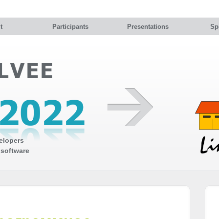
t
Participants
Presentations
Sp
elopers
 software