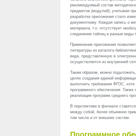
рекомендуемый состав методически
предметов (модулей), учитывая пр
разработке приложения стало изме
документному. Каждая запись о ме
материала, т.о. отсутствует необ
соединение таблиц и разные виды 
Применение приложения позволяет 
литературы из каталога библиотек
виде, представленную в электронны
осуществляется из внутренней се
Таким образом, можно подытожить,
целях создания единой информаци
выполнить требования ФГОС, хотя 
программного обеспечения. Также 
реализации программ среднего пр
В перспективе в филиале ставятс
между собой, более объемное при
том числе и от внешних систем.
Программное обе