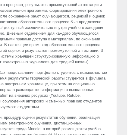
го процесса, результатов промежуточной аттестации и
разовательной программы, формировании электронного
сле сохранение работ обучающегося, рецензий и оценок
частников образовательного процесса был предложено
! доступный исключительно внутри учебного заведения
ю. Дневным отделением для каждого обучающегося
одимыми правами доступа к материалам, по окончании
я. В настоящее время ход образовательного процесса
тей оценок и результатов промежуточной аттестации. В
системы хранящей структурированную информацию о
г «электронных журналов» для средней школы).
обах представления портфолио студентов с возможностью
ремя результаты творческой работы студентов в филиала
на внутреннем хранилище, при этом на специально
 портала размещается информация о выполненных
бот на внешних ресурсах (Youtube, Rutube,
 соблюдения авторских и смежных прав как студентов
ьзуемого студентами.
й, процедур оценки результатов обучения, реализация
ием электронного обучения, дистанционных
ьзуется среда Moodle, в которой размещаются учебно-
аемых предметов (модулей). В перспективе планируется