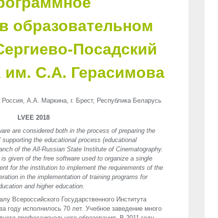
рограммное
 в образовательном
Сергиево-Посадский
им. С.А. Герасимова
, Россия, А.А. Маркина, г. Брест, Республика Беларусь
LVEE 2018
ware are considered both in the process of preparing the
 supporting the educational process (educational
anch of the All-Russian State Institute of Cinematography.
s given of the free software used to organize a single
nt for the institution to implement the requirements of the
eration in the implementation of training programs for
ducation and higher education.
алу Всероссийского Государственного Института
ва году исполнилось 70 лет. Учебное заведение много
него профессионального образования. В 2011 году,