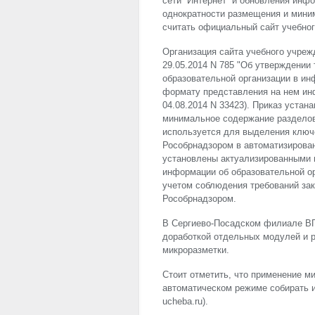
сети “Интернет” и обновления инфо
однократности размещения и мини
считать официальный сайт учебног
Организация сайта учебного учреж
29.05.2014 N 785 "Об утверждении
образовательной организации в ин
формату представления на нем ин
04.08.2014 N 33423). Приказ устан
минимальное содержание разделов,
используется для выделения ключ
Рособрнадзором в автоматизирова
установлены актуализированными 
информации об образовательной ор
учетом соблюдения требований за
Рособрнадзором.
В Сергиево-Посадском филиале В
доработкой отдельных модулей и 
микроразметки.
Стоит отметить, что применение м
автоматическом режиме собирать 
ucheba.ru).