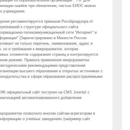
рмации об образовательной организации". Т.о. для
мизации ошибок при обновлении, частью ЕИОС можно
о учреждения.
дения регламентируется приказом Рособрнадзора от
 требований к структуре официального сайта
формационно-телекоммуникационной сети “Интернет” и
формации" (Зарегистрировано в Минюсте России
авливает не только перечень, наименование, адрес и
 но и требования к микроразметке, которая
евых элементов содержания страниц и контролируется
нном режиме. Правила применения микроразметки
методическими рекомендациями представления
ганизации высшего образования в открытых источниках с
конодательства в сфере образования распространяемыми
ГИК официальный сайт построен на
CMS
Joomla! с
реализацией автоматизированного добавления
икроразметки позволило многим сайтам-агрегаторам в
информацию о учебных заведениях (например сайт