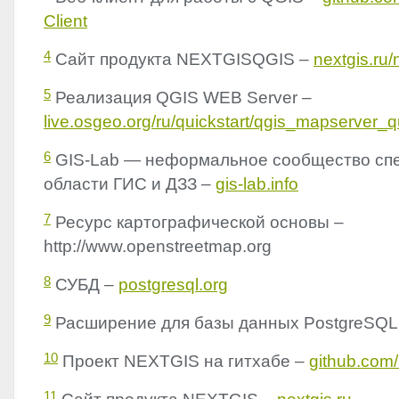
Client
4
Сайт продукта
NEXTGISQGIS
–
nextgis.ru/
5
Реализация
QGIS
WEB
Server –
live.osgeo.org/ru/quickstart/qgis_mapserver_qu
6
GIS
-Lab — неформальное сообщество спе
области ГИС и ДЗЗ –
gis-lab.info
7
Ресурс картографической основы –
http://www.openstreetmap.org
8
СУБД –
postgresql.org
9
Расширение для базы данных PostgreSQL
10
Проект
NEXTGIS
на гитхабе –
github.com/
11