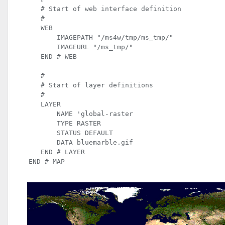
    # Start of web interface definition

    #

    WEB

        IMAGEPATH "/ms4w/tmp/ms_tmp/"

        IMAGEURL "/ms_tmp/"

    END # WEB
    #

    # Start of layer definitions

    #

    LAYER

        NAME 'global-raster

        TYPE RASTER

        STATUS DEFAULT

        DATA bluemarble.gif

    END # LAYER

 END # MAP