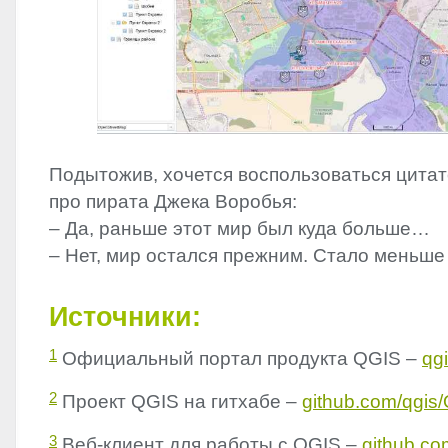
Подытожив, хочется воспользоваться цитат
про пирата Джека Воробья:
– Да, раньше этот мир был куда больше…
– Нет, мир остался прежним. Стало меньше
Источники:
1
Официальный портал продукта
QGIS
–
qgi
2
Проект
QGIS
на гитхабе –
github.com/qgis/
3
Веб-клиент для работы с
QGIS
–
github.co