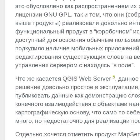
это обусловлено как распространением их
лицензии
GNU
GPL
, так и тем, что они (со
выше продукты) реализовали довольно инт
функциональный продукт в “коробочном” и
доступный для освоения обычным пользов
подкупило наличие мобильных приложений 
редактирования существующих слоев на ве
управления сервером с находясь “в поле”.
5
Что же касается
QGIS
Web Server
, данно
решение довольно простое в эксплуатации,
публиковать данные как демонстрацию слоя
конечного взаимодействия с объектами на
картографическую основу, что само по себе
много, но недостаточно для реализации по
Отдельно хочется отметить продукт MapServe