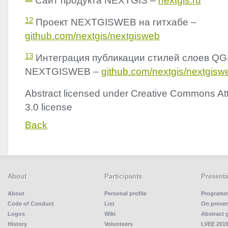
Сайт продукта
NEXTGIS
–
nextgis.ru
12
Проект
NEXTGISWEB
на гитхабе –
github.com/nextgis/nextgisweb
13
Интеграция публикации стилей слоев
QG
NEXTGISWEB
–
github.com/nextgis/nextgisw
Abstract licensed under Creative Commons Att
3.0 license
Back
About
Participants
Presenta
About
Personal profile
Program
Code of Conduct
List
On presen
Logos
Wiki
Abstract 
History
Volunteers
LVEE 2019