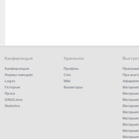
Канферэнцыя
Удзельнiкi
Выступл
Канферэнцыя
Профіль
Праграма
Нормы паводзін
Спiс
Пра выст
Logos
Wiki
Афармлен
Гісторыя
Валантэры
Матэрыял
Прэса
Матэрыялы
GNU/Linux
Матэрыял
Statistics
Матэрыялы
Матэрыял
Матэрыялы
Матэрыялы
Матэрыял
Матэрыял