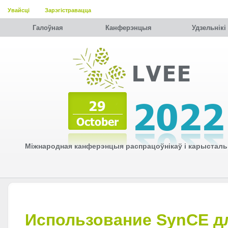
Увайсці
Зарэгістравацца
Галоўная
Канферэнцыя
Удзельнiкi
Міжнародная канферэнцыя распрацоўнікаў і карысталь
Использование SynCE д