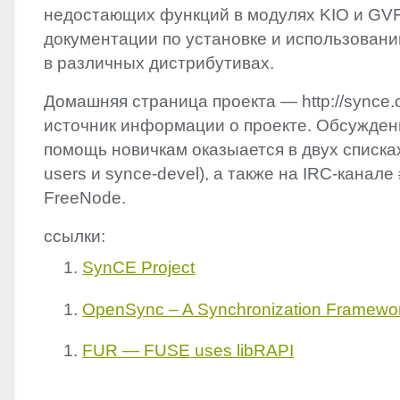
недостающих функций в модулях
KIO
и
GV
документации по установке и использовани
в различных дистрибутивах.
Домашняя страница проекта — http://synce.
источник информации о проекте. Обсужден
помощь новичкам оказыается в двух списка
users и synce-devel), а также на
IRC
-канале
FreeNode.
ссылки:
SynCE Project
OpenSync – A Synchronization Framewo
FUR
—
FUSE
uses libRAPI