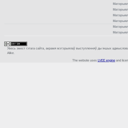
Матэрыял
Матэрыял
Матэрыял
Матэрыял
Матэрыял
Матэрыял
Увесь змест гэтага сайта, акрамя мэтэрыялаў выступленняў ды iншых адмыслова з
Alike.
The website uses
LVEE engine
and lice