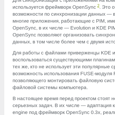
Для синхронизации с приложениями на ко
2
используется фреймворк OpenSync
. Это 
возможности по синхронизации данных — 
многие приложения, работающие с
PIM
, им
OpenSync, в их числе — Evolution и
KDE
PI
OpenSync позволяют организовать синхро
данных, в том числе более чем с двумя ист
Для работы с файлами приверженцы
KDE
воспользоваться существующими плагина
тех же, кто не использует эти популярные с
возможность использования
FUSE
-модуля
позволяющего монтировать файловую систе
файловой системы компьютера.
В настоящее время перед проектом стоят н
серьезных задач. В их числе — адаптация 
engine под фреймворк OpenSync 0.3x, реа