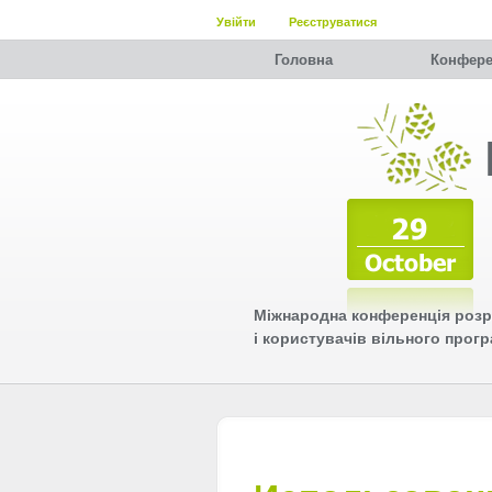
Увійти
Реєструватися
Головна
Конфере
Міжнародна конференція розр
і користувачів вільного прог