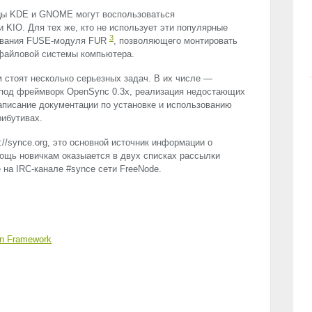
цы
KDE
и
GNOME
могут воспользоваться
и
KIO
. Для тех же, кто не использует эти популярные
3
ования
FUSE
-модуля
FUR
, позволяющего монтировать
файловой системы компьютера.
 стоят несколько серьезных задач. В их числе —
 под фреймворк OpenSync 0.3x, реализация недостающих
написание документации по установке и использованию
рибутивах.
//synce.org, это основной источник информации о
ощь новичкам оказыается в двух списках рассылки
е на
IRC
-канале #synce сети FreeNode.
on Framework