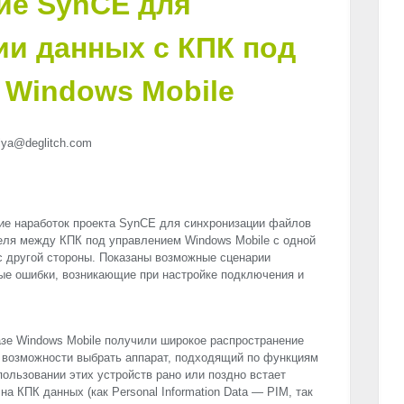
ие SynCE для
ии данных с КПК под
 Windows Mobile
ilya@deglitch.com
ие наработок проекта SynCE для синхронизации файлов
еля между КПК под управлением Windows Mobile с одной
с другой стороны. Показаны возможные сценарии
ые ошибки, возникающие при настройке подключения и
зе Windows Mobile получили широкое распространение
и возможности выбрать аппарат, подходящий по функциям
ользовании этих устройств рано или поздно встает
на КПК данных (как Personal Information Data —
PIM
, так