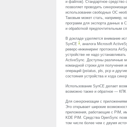
и файлов). Стандартное средство 
позволяет проводить синхронизаци
использовании свободных ОС необ
Таковым может стать, например, н
программ для экспорта данных в
C
и обработкой предпочтительным с
В докладе уделяется внимание исп
1
SynCE
, аналога Microsoft Activ
реверс-инжиниринг протокола AirS
устройстве не надо устанавливать
ActiveSync. Доступны различные 
командной строки для получения 
операций (pstatus, pls, pcp и друг
состояния устройства и хода синхро
Использование SynCE делает возм
возможно также и обратное — КПК 
Для синхронизации с приложениям
Это открывает широкие возможнос
приложения, работающие с
PIM
, и
KDE
PIM
. Средства OpenSync поз
том числе более чем с двумя исто