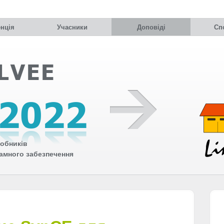
нція
Учасники
Доповіді
Сп
обників
рамного забезпечення