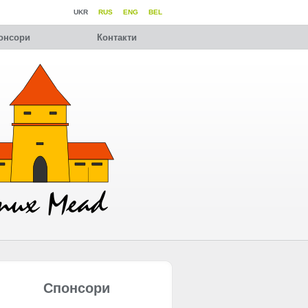
UKR
RUS
ENG
BEL
онсори
Контакти
Спонсори