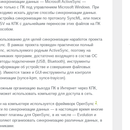
синхронизации данных — Microsoft ActiveSync —
ю только с ПК под управлением Microsoft Windows. При
ходимо искать другие способы синхронизации данных.
астройка синхронизации по протоколу SyncML, или поиск
SV
на КПК с дальнейшим переносом этих файлов на ПК
пособом.
ользованию для целей синхронизации наработок проекта
eSync. В рамках проекта проведен практически полный
ync, используемого родным ActiveSync, поэтому на
 никаких программ, достаточно входящего в состав ОС
методы подключения (
USB
, Bluetooth), инструменты
информации об устройстве и совершения файловых
ие). Имеются также и
GUI
-инструменты для контроля
низации (synce-kpm, synce-trayicon).
ожным организацию выхода ПК в Интернет через КПК,
может использовать компьютер для доступа в сеть.
2
и на компьютере используется фреймворк OpenSync
.
ти по синхронизации данных — в настоящее время многие
меют плагины для OpenSync, в их числе — Evolution и
воляют организовать синхронизацию различных данных, в
чниками.