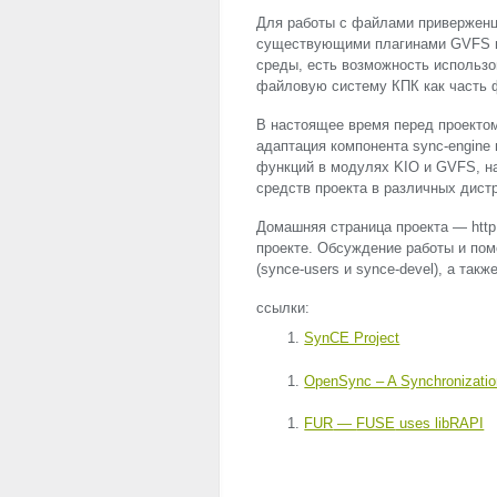
Для работы с файлами привержен
существующими плагинами
GVFS
среды, есть возможность использ
файловую систему КПК как часть 
В настоящее время перед проектом
адаптация компонента sync-engine
функций в модулях
KIO
и
GVFS
, 
средств проекта в различных дист
Домашняя страница проекта — http:
проекте. Обсуждение работы и пом
(synce-users и synce-devel), а такж
ссылки:
SynCE Project
OpenSync – A Synchronizati
FUR
—
FUSE
uses libRAPI