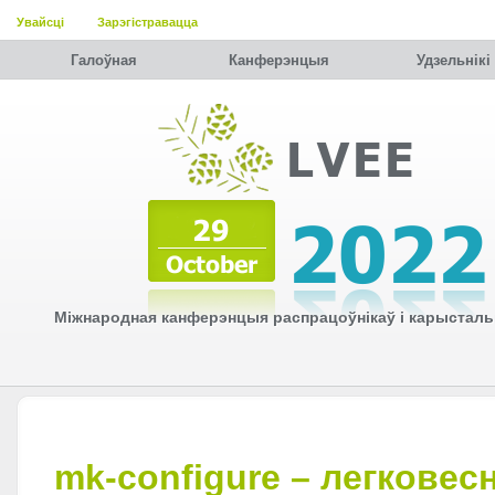
Увайсці
Зарэгістравацца
Галоўная
Канферэнцыя
Удзельнiкi
Міжнародная канферэнцыя распрацоўнікаў і карысталь
mk-configure – легковес