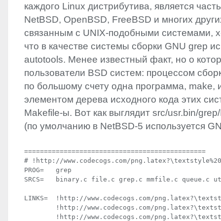
каждого Linux дистрибутива, является част
NetBSD, OpenBSD, FreeBSD и многих други
связанным с
UNIX
-подобными системами, х
что в качестве системы сборки
GNU
grep и
autotools. Менее известный факт, но о кот
пользователи
BSD
систем: процессом сбор
по большому счету одна программа, make,
элементом дерева исходного кода этих сис
Makefile-ы. Вот как выглядит src/usr.bin/gre
(по умолчанию в NetBSD-5 используется
G
==============================================

# !http://www.codecogs.com/png.latex?\textstyle%20
PROG=   grep

SRCS=   binary.c file.c grep.c mmfile.c queue.c ut
LINKS=  !http://www.codecogs.com/png.latex?\textst
        !http://www.codecogs.com/png.latex?\textst
        !http://www.codecogs.com/png.latex?\textst