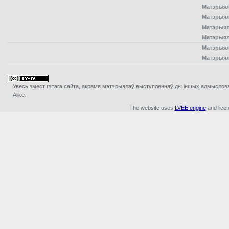
Матэрыял
Матэрыял
Матэрыял
Матэрыял
Матэрыял
Матэрыял
Увесь змест гэтага сайта, акрамя мэтэрыялаў выступленняў ды iншых адмыслова з
Alike.
The website uses
LVEE engine
and lice