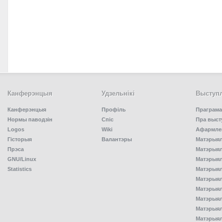
Канферэнцыя
Удзельнiкi
Выступл
Канферэнцыя
Профіль
Праграма
Нормы паводзін
Спiс
Пра выст
Logos
Wiki
Афармлен
Гісторыя
Валантэры
Матэрыял
Прэса
Матэрыялы
GNU/Linux
Матэрыял
Statistics
Матэрыялы
Матэрыял
Матэрыялы
Матэрыялы
Матэрыял
Матэрыял