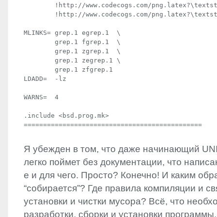
        !http://www.codecogs.com/png.latex?\textst
        !http://www.codecogs.com/png.latex?\textst
MLINKS= grep.1 egrep.1  \

        grep.1 fgrep.1  \

        grep.1 zgrep.1  \

        grep.1 zegrep.1 \

        grep.1 zfgrep.1

LDADD=  -lz

WARNS=  4

.include <bsd.prog.mk>

==============================================
Я убежден в том, что даже начинающий
UN
легко поймет без документации, что написан
е и для чего. Просто? Конечно! И каким обр
“собирается”? Где правила компиляции и с
установки и чистки мусора? Всё, что необх
разработки, сборки и установки программы,