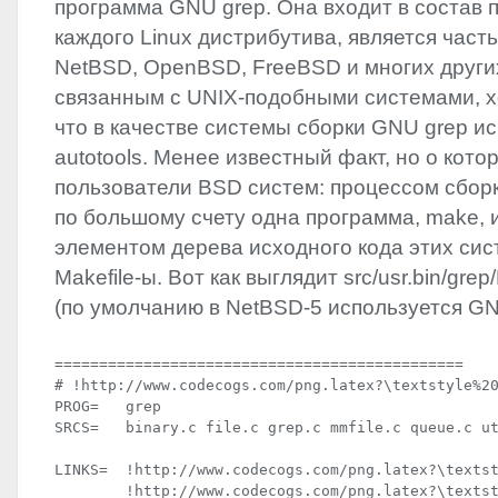
программа
GNU
grep. Она входит в состав 
каждого Linux дистрибутива, является част
NetBSD, OpenBSD, FreeBSD и многих други
связанным с
UNIX
-подобными системами, х
что в качестве системы сборки
GNU
grep и
autotools. Менее известный факт, но о кот
пользователи
BSD
систем: процессом сбор
по большому счету одна программа, make,
элементом дерева исходного кода этих сис
Makefile-ы. Вот как выглядит src/usr.bin/gre
(по умолчанию в NetBSD-5 используется
G
==============================================

# !http://www.codecogs.com/png.latex?\textstyle%20
PROG=   grep

SRCS=   binary.c file.c grep.c mmfile.c queue.c ut
LINKS=  !http://www.codecogs.com/png.latex?\textst
        !http://www.codecogs.com/png.latex?\textst