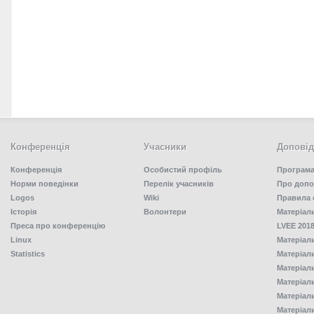
Конференція
Учасники
Доповід
Конференція
Особистий профіль
Програма
Норми поведінки
Перелік учасників
Про допо
Logos
Wiki
Правила 
Історія
Волонтери
Матеріал
Преса про конференцію
LVEE 2018
Linux
Матеріал
Statistics
Матеріал
Матеріал
Матеріал
Матеріал
Матеріал