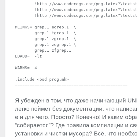
        !http://www.codecogs.com/png.latex?\textst
        !http://www.codecogs.com/png.latex?\textst
        !http://www.codecogs.com/png.latex?\textst
MLINKS= grep.1 egrep.1  \

        grep.1 fgrep.1  \

        grep.1 zgrep.1  \

        grep.1 zegrep.1 \

        grep.1 zfgrep.1

LDADD=  -lz

WARNS=  4

.include <bsd.prog.mk>

==============================================
Я убежден в том, что даже начинающий
UN
легко поймет без документации, что написан
е и для чего. Просто? Конечно! И каким обр
“собирается”? Где правила компиляции и с
установки и чистки мусора? Всё, что необх