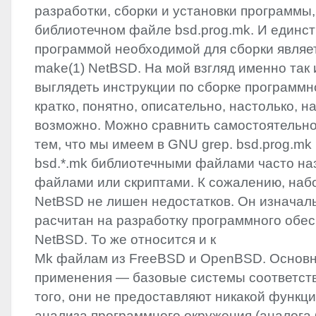
разработки, сборки и установки программы,
библиотечном файле bsd.prog.mk. И единс
программой необходимой для сборки являе
make(1) NetBSD. На мой взгляд именно так
выглядеть инструкции по сборке программно
кратко, понятно, описательно, настолько, н
возможно. Можно сравнить самостоятельно
тем, что мы имеем в
GNU
grep. bsd.prog.mk
bsd.*.mk библиотечными файлами часто н
файлами или скриптами. К сожалению, наб
NetBSD не лишен недостатков. Он изначал
расчитан на разработку программного обес
NetBSD. То же относится и к
Mk файлам из FreeBSD и OpenBSD. Основн
применения — базовые системы соответст
того, они не предоставляют никакой функц
анализа программного окружения (аналога