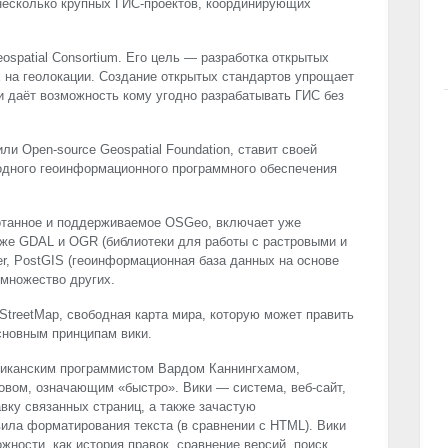
несколько крупных ГИС-проектов, координирующих
spatial Consortium. Его цель — разработка открытых
 на геолокации. Создание открытых стандартов упрощает
 даёт возможность кому угодно разрабатывать ГИС без
и Open-source Geospatial Foundation, ставит своей
одного геоинформационного программного обеспечения
отанное и поддерживаемое OSGeo, включает уже
кже
GDAL
и
OGR
(библиотеки для работы с растровыми и
r, PostGIS (геоинформационная база данных на основе
множество других.
treetMap, свободная карта мира, которую может править
новным принципам вики.
иканским программистом Вардом Каннингхамом,
овом, означающим «быстро». Вики — система, веб-сайт,
вку связанных страниц, а также зачастую
ила форматирования текста (в сравнении с
HTML
). Вики
ности, как история правок, сравнение версий, поиск,