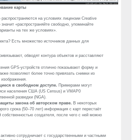
рование карты
 распространяются на условиях лицензии Creative
то значит «распространяйте свободно, упоминайте
арианты на тех же условиях».
екта? Есть множество источников данных для
ривязывают, обводят контура объектов и расставляют
жения
GPS
-устройств отлично показывают форму и
акже позволяют более точно привязать снимки из
 изображения.
иеся в свободном доступе.
Примерами могут
иси населения США (US Census) и VMAP0
венной разведки (
NGA
).
ащиты закона об авторском праве.
В некоторых
орого срока (50–70 лет) информация с карт перестаёт
 собственностью создателя, после чего с ней можно
 активно сотрудничает с государственными и частными