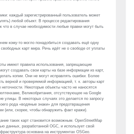
вики: каждый зарегистрированный пользователь может
алять) любой объект. В процессе редактирования
ак что в случае необходимости любые правки могут быть
ачем кому-то могло понадобиться создавать ещё одну
 свободных карт мира. Речь идёт не о свободе от уплаты
рты имеют правила использования, запрещающие
могут создавать свои карты на базе информации из карт,
делать копии. Они не могут исправлять ошибки. Более
ать верной и проверяемой информацией, т. к. авторы карт
 неточности. Некоторые объекты часто не наносятся
елтенхаме, Великобритания, отсутствующее на Google
е улицы. В некоторых случаях это делается по запросу
своего рода «водяные знаки» для предотвращения
и (или, скорее, чтобы обнаружить факт кражи).
ание таких карт становится возможным. OpenStreetMap
ью данных, разработанной
OGC
, и использует свой
нфраструктура основана на инструментах OSGeo.