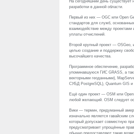
На сегодняшний день существует 
разработки в данной области.
Первый из них —
OGC
или Open Geo
стандартов для служб, основанных
взаимодействие между проектами и
уплаты отчислений.
Второй крупный проект — OSGeo, ил
целью создание и поддержку своб
высочайшего качества.
Программное обеспечение, разраб
упоминавшуюся ГИС
GRASS
, а та
векторными геоданными), MapServe
СУБД PostgreSQL), Quantum
GIS
и 
Ещё один проект —
OSM
или OpenS
любой желающий.
OSM
следует ос
Вики — термин, придуманный амер
изначально является гавайским сл
который допускает совместную пра
предусматривает упрощённые прав
обычно предоставляют такие возмож