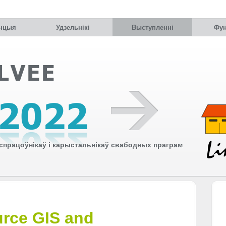
нцыя
Удзельнiкi
Выступленні
Фун
працоўнікаў і карыстальнікаў свабодных праграм
urce GIS and