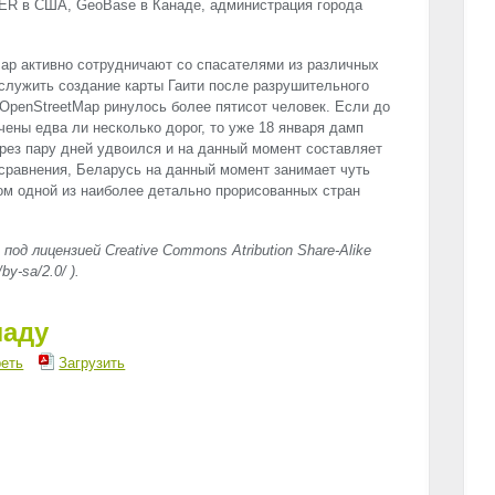
ER
в США, GeoBase в Канаде, администрация города
Map активно сотрудничают со спасателями из различных
служить создание карты Гаити после разрушительного
 OpenStreetMap ринулось более пятисот человек. Если до
чены едва ли несколько дорог, то уже 18 января дамп
ерез пару дней удвоился и на данный момент составляет
 сравнения, Беларусь на данный момент занимает чуть
том одной из наиболее детально прорисованных стран
д лицензией Creative Commons Atribution Share-Alike
by-sa/2.0/ ).
ладу
еть
Загрузить