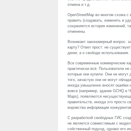
отмена и т.д.
OpenStreetMap во многом схожа с 
править (создавать, изменять и уд
сохраняется история изменений, т
отменены.
Возникает закономерный вопрос: з
карту? Ответ прост: не существует
денег, а о свободе использования.
Все современные коммерческие ка
практически всё. Пользователи не 
которые они купили. Они не могут 
того, зачастую они не могут облад
иногда умышленно вносят ошибки и
вовсе (например, здание
GCHQ
в Ч
Maps), появляются несуществующи
правительств, иногда это просто 
воровства информации конкурентам
С разработкой свободных ГИС созд
не является совместимым с модел
собственный подход, однако его и