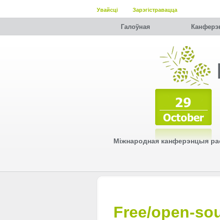
Увайсці
Зарэгістравацца
Галоўная
Канферэ
Міжнародная канферэнцыя рас
Free/open-so