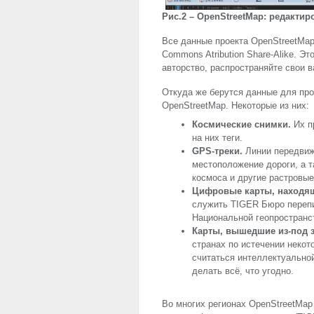
Рис.2 – OpenStreetMap: редакти
Все данные проекта OpenStreetMap
Commons Atribution Share-Alike. Э
авторство, распространяйте свои в
Откуда же берутся данные для про
OpenStreetMap. Некоторые из них:
Космические снимки.
Их п
на них теги.
GPS
-треки.
Линии передви
местоположение дороги, а т
космоса и другие растровые
Цифровые карты, находящ
служить
TIGER
Бюро переп
Национальной геопространст
Карты, вышедшие из-под з
странах по истечении некот
считаться интеллектуальной
делать всё, что угодно.
Во многих регионах OpenStreetMap