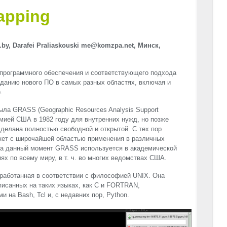
apping
.by, Darafei Praliaskouski me@komzpa.net, Минск,
 программного обеспечения и соответствующего подхода
зданию нового ПО в самых разных областях, включая и
.
была
GRASS
(Geographic Resources Analysis Support
мией США в 1982 году для внутренних нужд, но позже
сделана полностью свободной и открытой. С тех пор
ет с широчайшей областью применения в различных
На данный момент
GRASS
используется в академической
ях по всему миру, в т. ч. во многих ведомствах США.
работанная в соответствии с философией
UNIX
. Она
исанных на таких языках, как C и
FORTRAN
,
 на Bash, Tcl и, с недавних пор, Python.