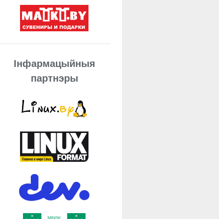
Інфармацыйныя
партнэры