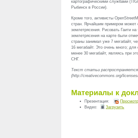
картографическими службами (
TIG
Рыбинск в России).
Кроме того, активисты OpenStreet
стран. Ярчайшим примером может 
землетрясения. Рисовать Гаити на
землетрясения на карте были отме
страны занимал уже 7 мегабайт, ч
16 мегабайт. Это очень много; для
менее 30 мегабайт, являясь при э
СНГ.
Текст статьи распространяется по
(http://creativecommons.org/licenses/
Материалы к док
Презентация:
Просмотр
Видео:
Загрузить