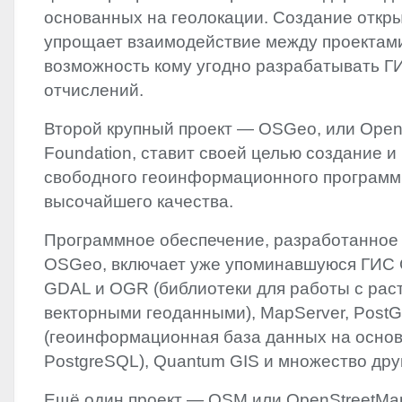
основанных на геолокации. Создание откр
упрощает взаимодействие между проектами
возможность кому угодно разрабатывать Г
отчислений.
Второй крупный проект — OSGeo, или Open-
Foundation, ставит своей целью создание и
свободного геоинформационного программ
высочайшего качества.
Программное обеспечение, разработанное
OSGeo, включает уже упоминавшуюся ГИС
GDAL
и
OGR
(библиотеки для работы с рас
векторными геоданными), MapServer, PostG
(геоинформационная база данных на осно
PostgreSQL), Quantum
GIS
и множество дру
Ещё один проект —
OSM
или OpenStreetMap