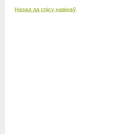
Назад да спісу навінаў