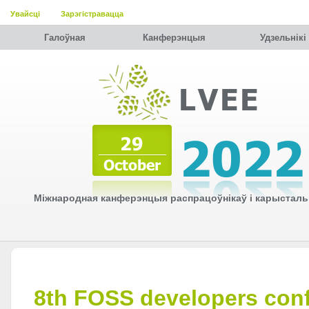
Увайсці
Зарэгістравацца
Галоўная
Канферэнцыя
Удзельнiкi
Міжнародная канферэнцыя распрацоўнікаў і карысталь
8th FOSS developers con