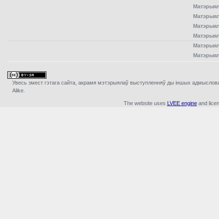
Матэрыял
Матэрыял
Матэрыял
Матэрыял
Матэрыял
Матэрыял
Увесь змест гэтага сайта, акрамя мэтэрыялаў выступленняў ды iншых адмыслова з
Alike.
The website uses
LVEE engine
and lice