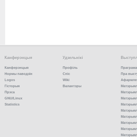
Канферэнцыя
Удзельнiкi
Выступл
Канферэнцыя
Профіль
Праграма
Нормы паводзін
Спiс
Пра выст
Logos
Wiki
Афармлен
Гісторыя
Валантэры
Матэрыял
Прэса
Матэрыялы
GNU/Linux
Матэрыял
Statistics
Матэрыялы
Матэрыял
Матэрыялы
Матэрыялы
Матэрыял
Матэрыял