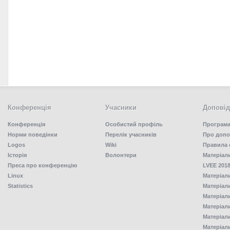
Конференція
Учасники
Доповід
Конференція
Особистий профіль
Програма
Норми поведінки
Перелік учасників
Про допо
Logos
Wiki
Правила 
Історія
Волонтери
Матеріал
Преса про конференцію
LVEE 2018
Linux
Матеріал
Statistics
Матеріал
Матеріал
Матеріал
Матеріал
Матеріал