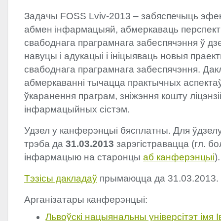
Задачы
FOSS
Lviv-2013 – забяспечыць эфек
абмен інфармацыяй, абмеркаваць перспект
свабоднага праграмнага забеспячэння ў дз
навуцы і адукацыі і ініцыяваць новыя праек
свабоднага праграмнага забеспячэння. Дак
абмеркаванні тычацца практычных аспектаў 
ўкаранення праграм, зніжэння кошту ліцэнзі
інфармацыйных сістэм.
Удзел у канферэнцыі бясплатны. Для ўдзел
трэба да
31.03.2013
зарэгістравацца (гл. б
інфармацыю на старонцы
аб канферэнцыі
).
Тэзісы дакладаў
прымаюцца да 31.03.2013.
Арганізатары канферэнцыі:
Львоўскі нацыянальны універсітэт імя 