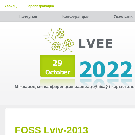
Увайсці
Зарэгістравацца
Галоўная
Канферэнцыя
Удзельнiкi
Міжнародная канферэнцыя распрацоўнікаў і карысталь
FOSS Lviv-2013