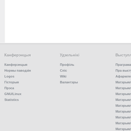
Канферэнцыя
Удзельнiкi
Выступл
Канферэнцыя
Профіль
Праграма
Нормы паводзін
Спiс
Пра выст
Logos
Wiki
Афармлен
Гісторыя
Валантэры
Матэрыял
Прэса
Матэрыялы
GNU/Linux
Матэрыял
Statistics
Матэрыялы
Матэрыял
Матэрыялы
Матэрыялы
Матэрыял
Матэрыял