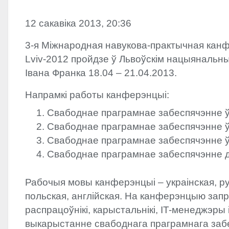
12 сакавіка 2013, 20:36
3-я Міжнародная навукова-практычная ка
Lviv-2012 пройдзе ў Львоўскім нацыянальны
Івана Франка 18.04 – 21.04.2013.
Напрамкі работы канферэнцыі:
Свабоднае праграмнае забеспячэнне ў
Свабоднае праграмнае забеспячэнне ў
Свабоднае праграмнае забеспячэнне ў 
Свабоднае праграмнае забеспячэнне 
Рабочыя мовы канферэнцыі – украінская, ру
польская, англійская. На канферэнцыю за
распрацоўнікі, карыстальнікі, IT-менеджэры і 
выкарыстанне свабоднага праграмнага заб