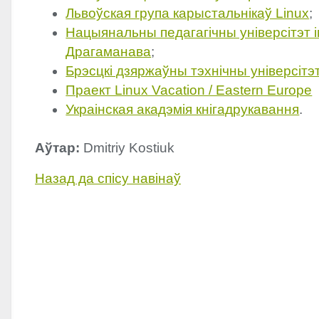
Львоўская група карыстальнікаў Linux
;
Нацыянальны педагагічны універсітэт і
Драгаманава
;
Брэсцкі дзяржаўны тэхнічны універсітэ
Праект Linux Vacation / Eastern Europe
Украінская акадэмія кнігадрукавання
.
Аўтар:
Dmitriy Kostiuk
Назад да спісу навінаў