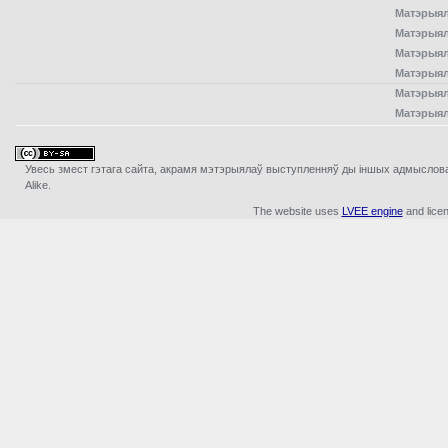
Матэрыял
Матэрыял
Матэрыял
Матэрыял
Матэрыял
Матэрыял
Увесь змест гэтага сайта, акрамя мэтэрыялаў выступленняў ды iншых адмыслова з
Alike.
The website uses
LVEE engine
and lice