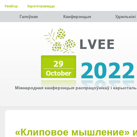
Увайсці
Зарэгістравацца
Галоўная
Канферэнцыя
Удзельнiкi
Міжнародная канферэнцыя распрацоўнікаў і карысталь
«Клиповое мышление» 