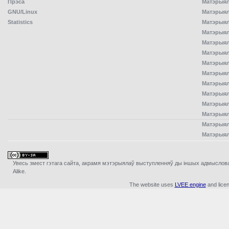
Прэса
Матэрыялы
GNU/Linux
Матэрыял
Statistics
Матэрыялы
Матэрыял
Матэрыялы
Матэрыялы
Матэрыял
Матэрыял
Матэрыял
Матэрыял
Матэрыял
Матэрыял
Матэрыял
Матэрыял
Увесь змест гэтага сайта, акрамя мэтэрыялаў выступленняў ды iншых адмыслова з
Alike.
The website uses
LVEE engine
and lice