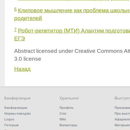
6
Клиповое мышление как проблема школьни
родителей
7
Робот-репетитор (МТИ) Алантим подготов
ЕГЭ
Abstract licensed under Creative Commons Att
3.0 license
Назад
Канферэнцыя
Удзельнiкi
Выступл
Канферэнцыя
Профіль
Праграма
Нормы паводзін
Спiс
Пра выст
Logos
Wiki
Афармлен
Гісторыя
Валантэры
Матэрыял