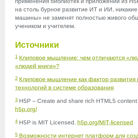
применения библиотек и приложений из H5
на столь бурное развитие ИТ и ИИ, никаки
машины» не заменят полностью живого об
учеником и учителем.
Источники
1
Клиповое мышление: чем отличаются «лю
«людей книги»?
2
Клиповое мышление как фактор развития
технологий в системе образования
3
H5P – Create and share rich HTML5 content 
h5p.org/
4
H5P is
MIT
Licensed.
h5p.org/
MIT
-licensed
5
Возможности интернет платформ для со