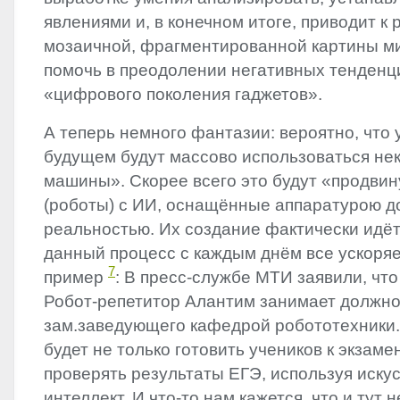
явлениями и, в конечном итоге, приводит к
мозаичной, фрагментированной картины м
помочь в преодолении негативных тенденц
«цифрового поколения гаджетов».
А теперь немного фантазии: вероятно, что
будущем будут массово использоваться н
машины». Скорее всего это будут «продви
(роботы) с ИИ, оснащённые аппаратурою 
реальностью. Их создание фактически идёт
данный процесс с каждым днём все ускоряет
7
пример
: В пресс-службе МТИ заявили, что
Робот-репетитор Алантим занимает должно
зам.заведующего кафедрой робототехники.
будет не только готовить учеников к экзаме
проверять результаты ЕГЭ, используя иску
интеллект. И что-то нам кажется, что и тут 