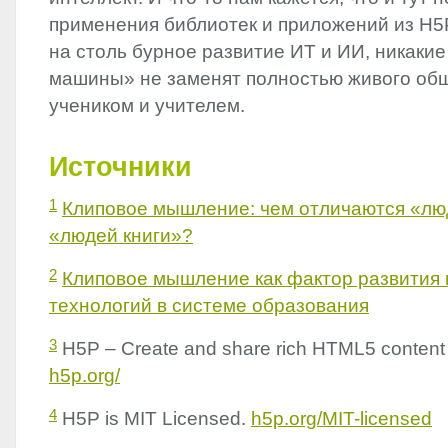
применения библиотек и приложений из H5
на столь бурное развитие ИТ и ИИ, никаки
машины» не заменят полностью живого об
учеником и учителем.
Источники
1
Клиповое мышление: чем отличаются «лю
«людей книги»?
2
Клиповое мышление как фактор развития
технологий в системе образования
3
H5P – Create and share rich HTML5 content 
h5p.org/
4
H5P is
MIT
Licensed.
h5p.org/
MIT
-licensed