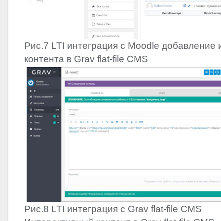
Рис.7
LTI
интеграция с Moodle добавление 
контента в Grav flat-file
CMS
Рис.8
LTI
интеграция с Grav flat-file
CMS