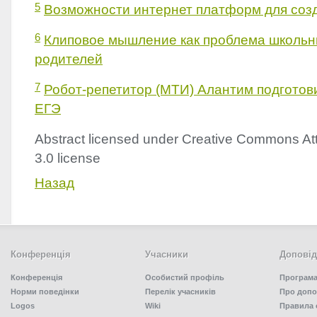
5
Возможности интернет платформ для со
6
Клиповое мышление как проблема школьни
родителей
7
Робот-репетитор (МТИ) Алантим подготов
ЕГЭ
Abstract licensed under Creative Commons Att
3.0 license
Назад
Конференція
Учасники
Доповід
Конференція
Особистий профіль
Програма
Норми поведінки
Перелік учасників
Про допо
Logos
Wiki
Правила 