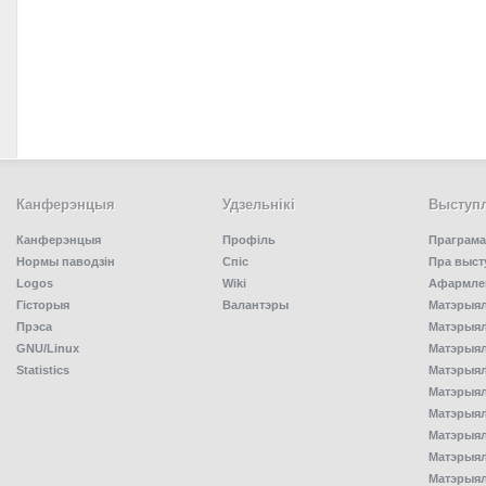
Канферэнцыя
Удзельнiкi
Выступл
Канферэнцыя
Профіль
Праграма
Нормы паводзін
Спiс
Пра выст
Logos
Wiki
Афармлен
Гісторыя
Валантэры
Матэрыял
Прэса
Матэрыялы
GNU/Linux
Матэрыял
Statistics
Матэрыялы
Матэрыял
Матэрыялы
Матэрыялы
Матэрыял
Матэрыял