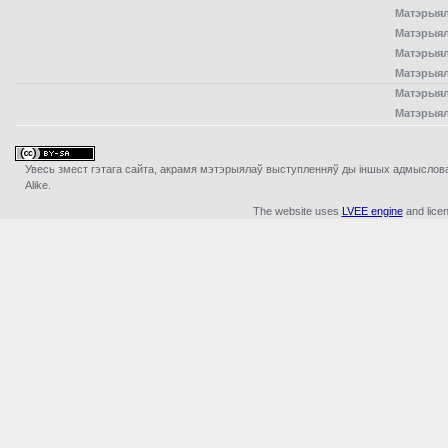
Матэрыял
Матэрыял
Матэрыял
Матэрыял
Матэрыял
Матэрыял
Увесь змест гэтага сайта, акрамя мэтэрыялаў выступленняў ды iншых адмыслова з
Alike.
The website uses
LVEE engine
and lice