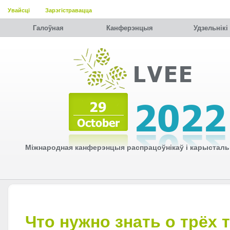
Увайсці
Зарэгістравацца
Галоўная
Канферэнцыя
Удзельнiкi
Міжнародная канферэнцыя распрацоўнікаў і карысталь
Что нужно знать о трёх